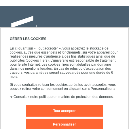
GÉRER LES COOKIES
En cliquant sur « Tout accepter », vous acceptez le stockage de
cookies, autres que essentiels et fonctionnels, sur votre appareil pour
Université Paris-Est Créteil
réaliser des mesures d'audience à des fins statistiques ainsi que de
Faculté des lettres, langues et sciences
publicités (cookies Tiers). L'université est responsable de traitement
pour le site Internet. Les cookies Tiers sont détaillés par domaine
humaines
dans nos mentions légales. En cas de refus ou d'acceptation des
61, avenue du Général de Gaulle
traceurs, vos paramètres seront sauvegardés pour une durée de 6
mois.
94010 Créteil
Si vous souhaitez refuser les cookies après les avoir acceptés, vous
pouvez retirer votre consentement en cliquant sur « Personnaliser ».
➜
Consultez notre politique en matière de protection des données.
Tout accepter
Editeur du site
Mentions légales
Contact
Personnaliser