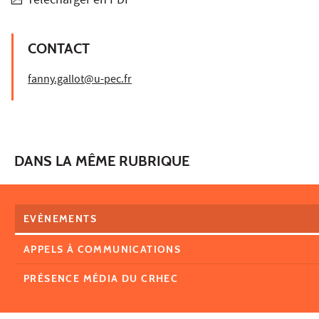
Télécharger en PDF
CONTACT
fanny.gallot@u-pec.fr
DANS LA MÊME RUBRIQUE
EVÈNEMENTS
APPELS À COMMUNICATIONS
PRÉSENCE MÉDIA DU CRHEC