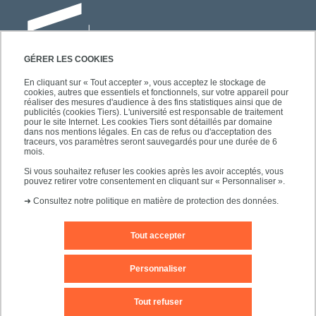
GÉRER LES COOKIES
En cliquant sur « Tout accepter », vous acceptez le stockage de
cookies, autres que essentiels et fonctionnels, sur votre appareil pour
Université Paris-Est Créteil
réaliser des mesures d'audience à des fins statistiques ainsi que de
Faculté des lettres, langues et sciences
publicités (cookies Tiers). L'université est responsable de traitement
pour le site Internet. Les cookies Tiers sont détaillés par domaine
humaines
dans nos mentions légales. En cas de refus ou d'acceptation des
61, avenue du Général de Gaulle
traceurs, vos paramètres seront sauvegardés pour une durée de 6
mois.
94010 Créteil
Si vous souhaitez refuser les cookies après les avoir acceptés, vous
pouvez retirer votre consentement en cliquant sur « Personnaliser ».
➜
Consultez notre politique en matière de protection des données.
Tout accepter
Editeur du site
Mentions légales
Contact
Personnaliser
Plan d'accès
Plan du site
Tout refuser