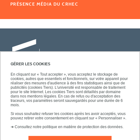
PRÉSENCE MÉDIA DU CRHEC
GÉRER LES COOKIES
En cliquant sur « Tout accepter », vous acceptez le stockage de
cookies, autres que essentiels et fonctionnels, sur votre appareil pour
Université Paris-Est Créteil
réaliser des mesures d'audience à des fins statistiques ainsi que de
Faculté des lettres, langues et sciences
publicités (cookies Tiers). L'université est responsable de traitement
pour le site Internet. Les cookies Tiers sont détaillés par domaine
humaines
dans nos mentions légales. En cas de refus ou d'acceptation des
61, avenue du Général de Gaulle
traceurs, vos paramètres seront sauvegardés pour une durée de 6
mois.
94010 Créteil
Si vous souhaitez refuser les cookies après les avoir acceptés, vous
pouvez retirer votre consentement en cliquant sur « Personnaliser ».
➜
Consultez notre politique en matière de protection des données.