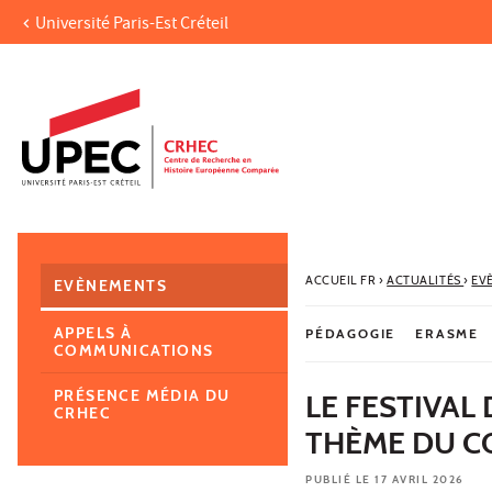
Université Paris-Est Créteil
Aller au contenu
Navigation
Accès directs
Recherche
Navigation secondaire
ACCUEIL FR
›
ACTUALITÉS
›
EV
EVÈNEMENTS
APPELS À
PÉDAGOGIE
ERASME
COMMUNICATIONS
PRÉSENCE MÉDIA DU
LE FESTIVAL
CRHEC
THÈME DU C
PUBLIÉ LE 17 AVRIL 2026