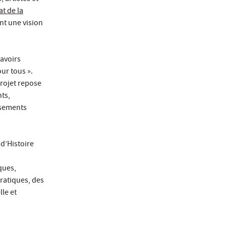
at de la
ant une vision
savoirs
our tous ».
projet repose
nts,
issements
 d’Histoire
ques,
pratiques, des
le et