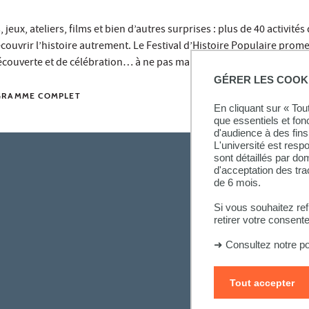
 jeux, ateliers, films et bien d’autres surprises : plus de 40 activité
ouvrir l’histoire autrement. Le Festival d’Histoire Populaire prome
couverte et de célébration… à ne pas manquer !
GÉRER LES COOK
GRAMME COMPLET
En cliquant sur « To
que essentiels et fon
d'audience à des fins 
L'université est resp
sont détaillés par d
d'acceptation des tr
de 6 mois.
Si vous souhaitez re
retirer votre consent
➜
Consultez notre po
Tout accepter