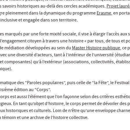
s savoirs historiques au-delà des cercles académiques.
Projet lauré
ntègre pleinement dans la dynamique du programme
Erasme
, en port
inclusive et engagée dans son territoire.
s marqués par une forte mixité sociale, il vise à élargir l’accès aux 
 l’engagement citoyen à travers une histoire « par tous, de tous et p
 de médiation développées au sein du
Master Histoire publique
, ce 
ec une diversité d’acteurs, tant à l’intérieur de l’université (étudia
et composantes) qu’à l’extérieur (associations, collectivités, établ
mique).
matique des “Paroles populaires”, puis celle de “la Fête”, le Festival
isième édition au “Corps”.
corps est aussi l’élément que l’on façonne selon des critères esthéti
igieux. En tant qu’objet d’histoire, le corps permet de dévoiler des 
ux historiques et culturels. Loin de n’être qu’une enveloppe charnel
n témoin et une archive de l’histoire collective.