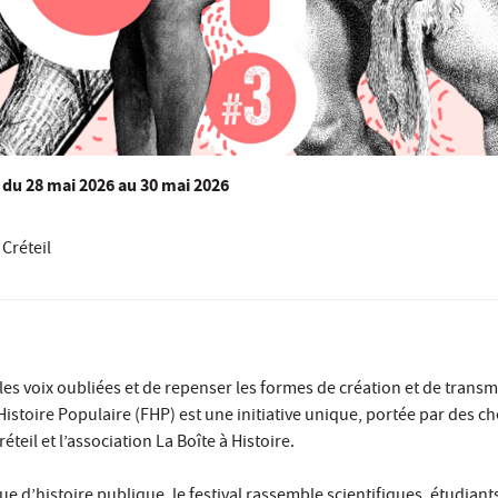
du
28 mai 2026
au 30 mai 2026
Créteil
 les voix oubliées et de repenser les formes de création et de trans
’Histoire Populaire (FHP) est une initiative unique, portée par des c
réteil et l’association La Boîte à Histoire.
 d’histoire publique, le festival rassemble scientifiques, étudiants,