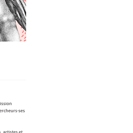
mission
hercheurs·ses
 artistes et