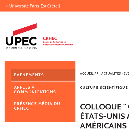
Université Paris-Est Créteil
Aller au contenu
Navigation
Accès directs
Recherche
Navigation secondaire
ACCUEIL FR
›
ACTUALITÉS
›
EV
EVÈNEMENTS
APPELS À
CULTURE SCIENTIFIQUE
COMMUNICATIONS
PRÉSENCE MÉDIA DU
COLLOQUE " 
CRHEC
ÉTATS-UNIS 
AMÉRICAINS 