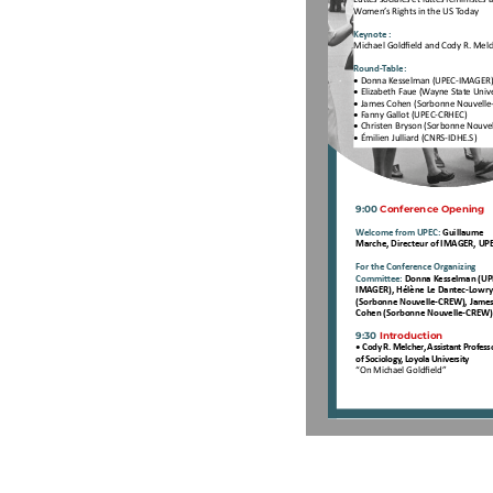
Women’s Rights in the US Today
Keynote : 
Michael Goldfield and Cody R. Mel
Round-Table:
• 
Donna Kesselman (UPEC-IMAGER
• 
Elizabeth Faue (Wayne State Unive
• 
James Cohen (Sorbonne Nouvell
• 
Fanny Gallot (UPEC-CRHEC)
• 
Christen Bryson (Sorbonne Nouve
• 
Émilien Julliard (CNRS-IDHE.S)  
9:00 Conference Opening
Welcome from UPEC:
Guillaume 
Marche, Directeur of IMAGER, UP
For the Conference Organizing 
Committee:
 Donna Kesselman (UP
IMAGER), Hélène Le Dantec-Lowry
(Sorbonne Nouvelle-CREW), James
Cohen (Sorbonne Nouvelle-CREW)
9:30 Introduction
• Cody R. Melcher, Assistant Profess
of Sociology, Loyola University
“On Michael Goldfield” 