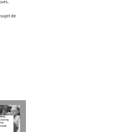
ques.
 sujet de
story, 
“Claiming 
 the 
tewide 