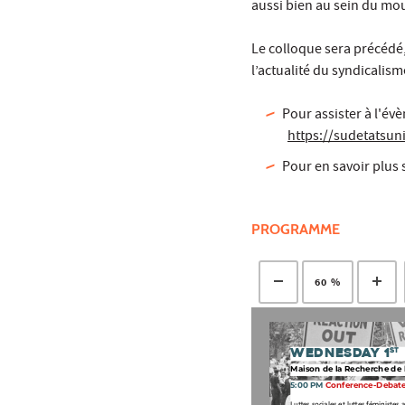
aussi bien au sein du mou
Le colloque sera précédé,
l’actualité du syndicalism
Pour assister à l'év
https://sudetatsun
Pour en savoir plus
PROGRAMME
60 %
ST
Wednesday 1
Maison de la Recherche de 
5:00 PM
 Conference-Debate
Luttes sociales et luttes féministes