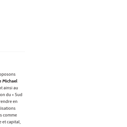
proposons
e Michael
t ainsi au
tion du « Sud
prendre en
lisations
tes comme
 et capital,