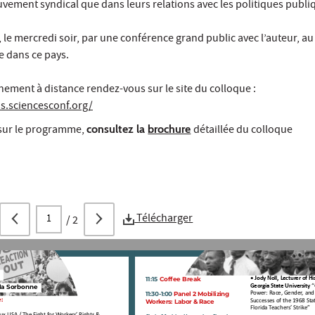
vement syndical que dans leurs relations avec les politiques publi
 le mercredi soir, par une conférence grand public avec l’auteur, au
e dans ce pays.
ènement à distance rendez-vous sur le site du colloque :
is.sciencesconf.org/
 sur le programme,
consultez la
brochure
détaillée du colloque
Télécharger
/
2
11:15 Coffee Break
• Jody Noll, Lecturer of Hi
Georgia State University
 
la Sorbonne
11:30-1:00 Panel 2 Mobilizing 
Power: Race, Gender, and
: 
Workers: Labor & Race
Successes of the 1968 Sta
Florida Teachers’ Strike”
 aux USA / The Fight for Workers’ Rights & 