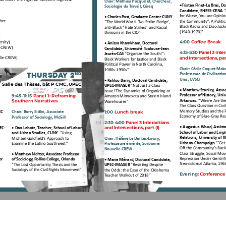
Chair: Mathieu Hocquelet, Chercheur, 
•Tristan Pinet-Le Bras, Do
Sociologie du Travail, Céreq 
Candidate, EHESS-CENA
 
for Worse, You are Opinio
• Charles Post, Graduate Center-CUNY 
cher
the Community”. A Politica
“The World War II ‘No-Strike Pledge’, 
Black Radio and Disc-Jock
anti-Black “Hate Strikes” and Racial 
(1940-1970)”
Divisions in the CIO”
)
4:00 Coffee Break
rsity) 
• Anissa Khamkham, Doctoral 
e-CREW)
Candidate, Université Toulouse-Jean 
4:15-5:30 Panel 3 Inte
Jaurès-CAS 
“Organize the South!”: 
and Intersections, part
lle-CREW) 
Black Workers for Justice and Black 
Political Power in North Carolina, 
Chair: Cécile Coquet-Moko
1980s-1990s”
Professeure de Civilisation
nd
THURSDAY 2
Unis, UVSQ
• Kalilou Barry, Doctoral Candidate, 
Salle des Thèses, bât P CMC, UPEC
UPEC-IMAGER
 “Not Just a Class 
• Matthew Stanley, Assoc
Issue! The Dynamics of Organizing at 
9:45-11:15 Panel 1: Reframing 
Professor of History, Univ
Amazon Minnesota and Staten Island 
Southern Narratives
Arkansas.
 “Where Are the
Warehouses” 
The Class Question in Civi
1:00 Lunch break
Memory Studies and the Po
EC
Chair: Barry Eidlin, Associate 
Economy of Blue-Gray Re
Professor of Sociology, McGill
2:30-4:00 Panel 3 Interactions 
and Intersections, part (I)
• Augustus Wood, Assistan
EC-
• Dan Labotz, Teacher, School of Labor 
School of Labor and Emp
 
and Urban Studies, CUNY  
“Using 
Relations, University of Ill
 
Michael Goldfield’s Approach to 
Chair: Hélène Le Dantec-Lowry, 
Urbana-Champaign
 “‘Get
Examine the Latino Southwest”
Professeure émérite, Sorbonne 
Off the Community’s Back!’
Nouvelle-CREW
Class Struggle, Social Mo
•
 Matthew Nichter, Associate Professor 
Repression Under Gentrifi
or 
of Sociology, Rollins College, Orlando
• Marie Ménard, Doctoral Candidate, 
Neo-colonial Atlanta, 19
“The Lost Opportunity Thesis and 
the 
UPEC-IMAGER 
“Resisting Despite 
Sociology of the Civil Rights Movement”
the Odds: the Case of the Oklahoma 
Evening: 
Conference
Teacher Walkout of 2018”