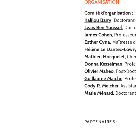
ORGANISATION
Comité d'organisation :
Kalilou Barry
,
Doctorant 
Lyais Ben Youssef
,
Docto
James Cohen,
Professeu
Esther Cyna,
Maîtresse 
Hélène Le Dantec-Lowry
Mathieu Hocquelet,
Cher
Donna Kesselman,
Profe
Olivier Maheo,
Post-Doct
Guillaume Marche,
Profe
Cody R.
Melcher
, Assist
Marie Ménard
,
Doctorant
PARTENAIRES :