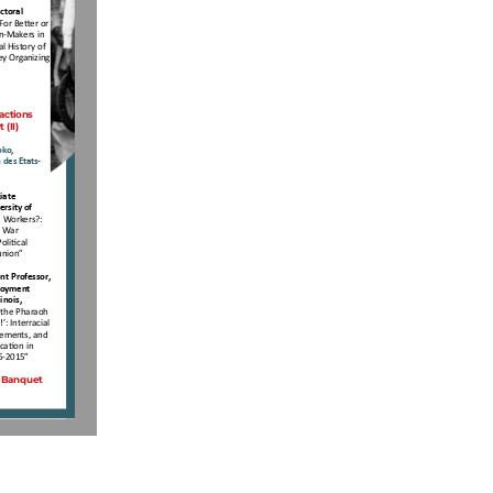
ctoral 
“For Better or 
n-Makers in 
l History of 
ey Organizing 
ractions 
 (II)
ko, 
 des Etats-
iate 
ersity of 
 Workers?: 
l War 
litical 
union”
t Professor, 
loyment 
inois, 
 the Pharaoh 
: Interracial 
vements, and 
cation in 
66-2015”
 Banquet