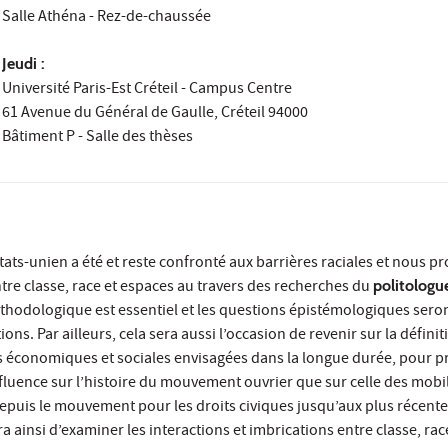
Salle Athéna - Rez-de-chaussée
Jeudi :
Université Paris-Est Créteil - Campus Centre
61 Avenue du Général de Gaulle, Créteil 94000
Bâtiment P - Salle des thèses
ts-unien a été et reste confronté aux barrières raciales et nous 
ntre classe, race et espaces au travers des recherches du
politologu
thodologique est essentiel et les questions épistémologiques seron
ns. Par ailleurs, cela sera aussi l’occasion de revenir sur la défini
ons économiques et sociales envisagées dans la longue durée, pour 
fluence sur l’histoire du mouvement ouvrier que sur celle des mobi
depuis le mouvement pour les droits civiques jusqu’aux plus récen
ira ainsi d’examiner les interactions et imbrications entre classe, race