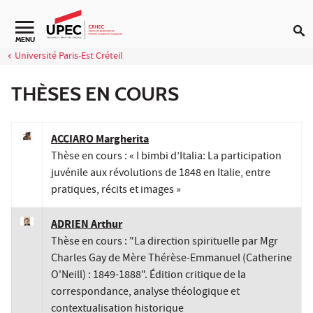
Aller au contenu
Navigation secondaire
MENU
Université Paris-Est Créteil
THÈSES EN COURS
ACCIARO Margherita
Thèse en cours : « I bimbi d’Italia: La participation
juvénile aux révolutions de 1848 en Italie, entre
pratiques, récits et images »
ADRIEN Arthur
Thèse en cours : "La direction spirituelle par Mgr
Charles Gay de Mère Thérèse-Emmanuel (Catherine
O'Neill) : 1849-1888". Édition critique de la
correspondance, analyse théologique et
contextualisation historique