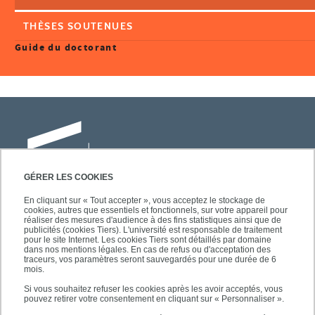
THÈSES SOUTENUES
Guide du doctorant
GÉRER LES COOKIES
En cliquant sur « Tout accepter », vous acceptez le stockage de
cookies, autres que essentiels et fonctionnels, sur votre appareil pour
Université Paris-Est Créteil
réaliser des mesures d'audience à des fins statistiques ainsi que de
Faculté des lettres, langues et sciences
publicités (cookies Tiers). L'université est responsable de traitement
pour le site Internet. Les cookies Tiers sont détaillés par domaine
humaines
dans nos mentions légales. En cas de refus ou d'acceptation des
61, avenue du Général de Gaulle
traceurs, vos paramètres seront sauvegardés pour une durée de 6
mois.
94010 Créteil
Si vous souhaitez refuser les cookies après les avoir acceptés, vous
pouvez retirer votre consentement en cliquant sur « Personnaliser ».