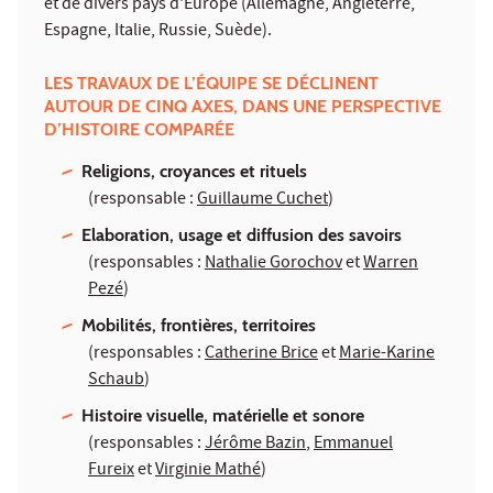
et de divers pays d'Europe (Allemagne, Angleterre,
Espagne, Italie, Russie, Suède).
LES TRAVAUX DE L’ÉQUIPE SE DÉCLINENT
AUTOUR DE CINQ AXES, DANS UNE PERSPECTIVE
D’HISTOIRE COMPARÉE
Religions, croyances et rituels
(responsable :
Guillaume Cuchet
)
Elaboration, usage et diffusion des savoirs
(responsables :
Nathalie Gorochov
et
Warren
Pezé
)
Mobilités, frontières, territoires
(responsables :
Catherine Brice
et
Marie-Karine
Schaub
)
Histoire visuelle, matérielle et sonore
(responsables :
Jérôme Bazin
,
Emmanuel
Fureix
et
Virginie Mathé
)