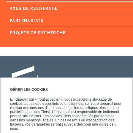
AXES DE RECHERCHE
PARTENARIATS
PROJETS DE RECHERCHE
GÉRER LES COOKIES
En cliquant sur « Tout accepter », vous acceptez le stockage de
cookies, autres que essentiels et fonctionnels, sur votre appareil pour
Université Paris-Est Créteil
réaliser des mesures d'audience à des fins statistiques ainsi que de
Faculté des lettres, langues et sciences
publicités (cookies Tiers). L'université est responsable de traitement
pour le site Internet. Les cookies Tiers sont détaillés par domaine
humaines
dans nos mentions légales. En cas de refus ou d'acceptation des
61, avenue du Général de Gaulle
traceurs, vos paramètres seront sauvegardés pour une durée de 6
mois.
94010 Créteil