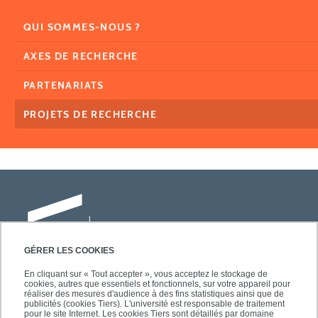
QUI SOMMES-NOUS ?
AXES DE RECHERCHE
PARTENARIATS
PROJETS DE RECHERCHE
GÉRER LES COOKIES
En cliquant sur « Tout accepter », vous acceptez le stockage de
cookies, autres que essentiels et fonctionnels, sur votre appareil pour
Université Paris-Est Créteil
réaliser des mesures d'audience à des fins statistiques ainsi que de
Faculté des lettres, langues et sciences
publicités (cookies Tiers). L'université est responsable de traitement
pour le site Internet. Les cookies Tiers sont détaillés par domaine