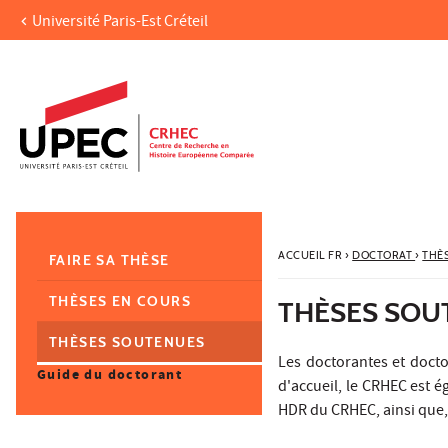
Université Paris-Est Créteil
Aller au contenu
Navigation
Accès directs
Recherche
Navigation secondaire
ACCUEIL FR
›
DOCTORAT
›
THÈ
FAIRE SA THÈSE
THÈSES EN COURS
THÈSES SOU
THÈSES SOUTENUES
Les doctorantes et doct
Guide du doctorant
d'accueil, le CRHEC est 
HDR du CRHEC, ainsi que, 