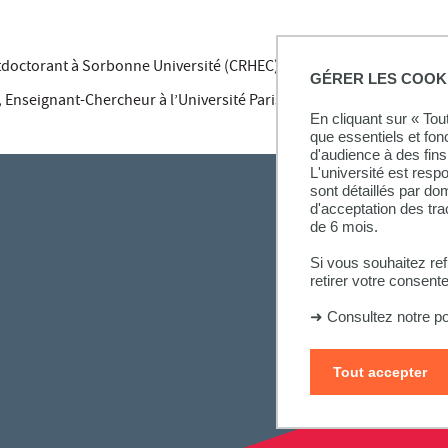
doctorant à Sorbonne Université (CRHEC)
GÉRER LES COOK
,
Enseignant-Chercheur à l’Université Paris-Saclay (CIAMS)
En cliquant sur « To
que essentiels et fon
d'audience à des fins 
L'université est resp
sont détaillés par d
d'acceptation des tr
de 6 mois.
Si vous souhaitez re
retirer votre consent
➜
Consultez notre po
Tout accepter