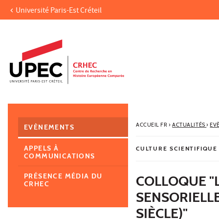
Université Paris-Est Créteil
Aller au contenu
Navigation
Accès directs
Recherche
Navigation secondaire
ACCUEIL FR
›
ACTUALITÉS
›
EV
EVÈNEMENTS
APPELS À
CULTURE SCIENTIFIQUE
COMMUNICATIONS
PRÉSENCE MÉDIA DU
COLLOQUE "L
CRHEC
SENSORIELLE
SIÈCLE)"