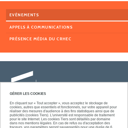
EVÈNEMENTS
APPELS À COMMUNICATIONS
PRÉSENCE MÉDIA DU CRHEC
GÉRER LES COOKIES
En cliquant sur « Tout accepter », vous acceptez le stockage de
cookies, autres que essentiels et fonctionnels, sur votre appareil pour
Université Paris-Est Créteil
réaliser des mesures d'audience à des fins statistiques ainsi que de
Faculté des lettres, langues et sciences
publicités (cookies Tiers). L'université est responsable de traitement
pour le site Internet. Les cookies Tiers sont détaillés par domaine
humaines
dans nos mentions légales. En cas de refus ou d'acceptation des
traceurs, vos paramètres seront sauvegardés pour une durée de 6