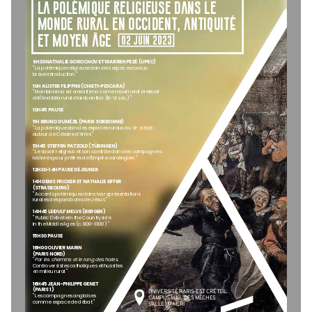
La Polémique r
eligieuse dans le 
monde r
ural en occident, Antiquité
 et moyen âge
02 juin 2023
9H30 NATHALIE GOROCH
OV ET WARRE
N PEZÉ  (UP
EC)
" La polémique
 relig ieus
e dans
 les espaces
 ruraux
 : 
brève
 introdu
ction 
" 
10H ALISTE
R FILIPPINI (C
HIETI
-PESCARA) 
" Montanismo 
ed en
kratismo come
 movim
enti
 ereticali 
dell'Anatolia rurale tardoanti
ca 
(III-
VI sec.) "
10H45
 PAUSE
11H 
BRUNO D
UM
ÉZIL (PARIS SO
RBONNE) 
" La polé
mique
 dans les espac
es ruraux au VI
 siècl
e : 
e
aut
our 
de Césaire d’Arle
s " 
11H45
 STE
FFEN 
PATZOLD (TÜBIN
GEN) 
" Le savoir religieux et son contr
ôle dans
 les campag
nes 
: 
les livre
s pou
r prêtres de l
'Empire
 carolingien
 " 
12H30-14H
 PAUSE DÉJEUN
ER 
14H DEN
IS FRI
CKER
 ET NATHA
LIE SI
FFER 
(ST
RASB
OURG)
" Accents polémiques dans
 les repr
ésentati
ons
rural
es des parabol
es de Jés
us " 
14H45
 LEIDUL
F M
ELV
E (B
ERGE
N)
" P
ublic 
Debate 
in the 
Countrysid
e 
in the
 Middl
e Ages
 (c.
 800-
1300) "
15H30 PAUSE
16H00 O
LIVI
ER M
ARIN
(PARIS NOR
D)
" 
Par les chem
ins et le long 
des 
haies.
Controversis
tes cath
oliques
 et hussites
en 
mili eu rural "
16H45 JE
AN-PHILIPPE 
GENET 
(PARIS 1 
)
UNIVERSITÉ PARIS-EST CR
ÉTEIL
" Les
 campag
nes angl
aise
s 
CAMP
US MAIL DE
S MÈCHES
comme 
espac
e de débat 
"
SALL
E 117 ML
RI 