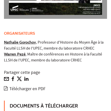
CONT
AC
Ts
nathalie
.g oro
chov@u-p
ec.f
r
warren.peze@u-pec.fr
https://crhec.u-pec.fr/
ORGANISATEURS
Nathalie Gorochov,
Professeur d'Histoire du Moyen Âge à la
Faculté LLSH de l'UPEC, membre du laboratoire CRHEC
Warren Pezé
, Maître de conférences en Histoire à la Faculté
LLSH de l'UPEC, membre du laboratoire CRHEC
Partager cette page
Télécharger en PDF
DOCUMENTS À TÉLÉCHARGER