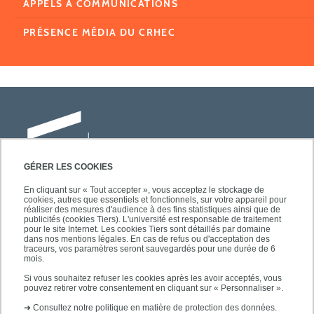
APPELS À COMMUNICATIONS
PRÉSENCE MÉDIA DU CRHEC
GÉRER LES COOKIES
En cliquant sur « Tout accepter », vous acceptez le stockage de
cookies, autres que essentiels et fonctionnels, sur votre appareil pour
Université Paris-Est Créteil
réaliser des mesures d'audience à des fins statistiques ainsi que de
Faculté des lettres, langues et sciences
publicités (cookies Tiers). L'université est responsable de traitement
pour le site Internet. Les cookies Tiers sont détaillés par domaine
humaines
dans nos mentions légales. En cas de refus ou d'acceptation des
61, avenue du Général de Gaulle
traceurs, vos paramètres seront sauvegardés pour une durée de 6
mois.
94010 Créteil
Si vous souhaitez refuser les cookies après les avoir acceptés, vous
pouvez retirer votre consentement en cliquant sur « Personnaliser ».
➜
Consultez notre politique en matière de protection des données.