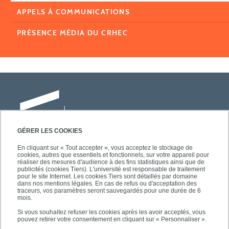
APPELS À COMMUNICATIONS
PRÉSENCE MÉDIA DU CRHEC
GÉRER LES COOKIES
En cliquant sur « Tout accepter », vous acceptez le stockage de
cookies, autres que essentiels et fonctionnels, sur votre appareil pour
Université Paris-Est Créteil
réaliser des mesures d'audience à des fins statistiques ainsi que de
Faculté des lettres, langues et sciences
publicités (cookies Tiers). L'université est responsable de traitement
pour le site Internet. Les cookies Tiers sont détaillés par domaine
humaines
dans nos mentions légales. En cas de refus ou d'acceptation des
61, avenue du Général de Gaulle
traceurs, vos paramètres seront sauvegardés pour une durée de 6
mois.
94010 Créteil
Si vous souhaitez refuser les cookies après les avoir acceptés, vous
pouvez retirer votre consentement en cliquant sur « Personnaliser ».