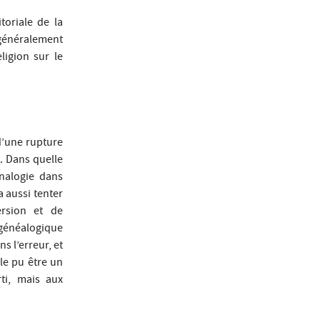
toriale de la
 généralement
igion sur le
d’une rupture
. Dans quelle
nalogie dans
a aussi tenter
ersion et de
e généalogique
s l’erreur, et
le pu être un
ti, mais aux