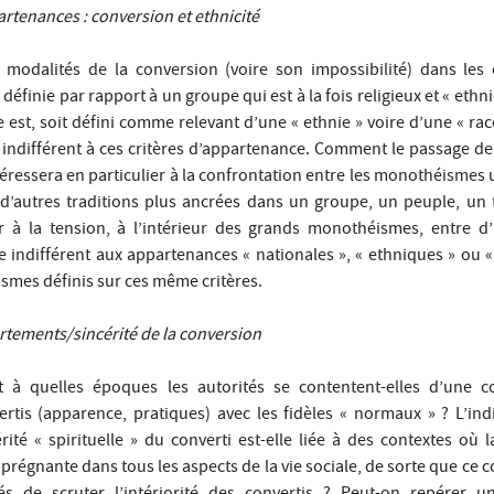
ppartenances : conversion et ethnicité
s modalités de la conversion (voire son impossibilité) dans les
t définie par rapport à un groupe qui est à la fois religieux et « ethn
e est, soit défini comme relevant d’une « ethnie » voire d’une « rac
 indifférent à ces critères d’appartenance. Comment le passage de 
ntéressera en particulier à la confrontation entre les monothéismes 
t d’autres traditions plus ancrées dans un groupe, un peuple, un t
er à la tension, à l’intérieur des grands monothéismes, entre d
 indifférent aux appartenances « nationales », « ethniques » ou « 
rismes définis sur ces même critères.
tements/sincérité de la conversion
t à quelles époques les autorités se contentent-elles d’une c
tis (apparence, pratiques) avec les fidèles « normaux » ? L’ind
rité « spirituelle » du converti est-elle liée à des contextes où l
prégnante dans tous les aspects de la vie sociale, de sorte que ce c