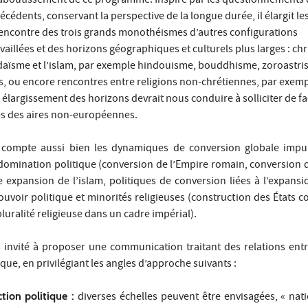
l’aboutissement de ce programme. Inspiré par les questionnements 
cédents, conservant la perspective de la longue durée, il élargit les
 rencontre des trois grands monothéismes d’autres configurations
aillées et des horizons géographiques et culturels plus larges : chr
udaïsme et l’islam, par exemple hindouisme, bouddhisme, zoroastris
s, ou encore rencontres entre religions non-chrétiennes, par exemp
élargissement des horizons devrait nous conduire à solliciter de f
tes des aires non-européennes.
 compte aussi bien les dynamiques de conversion globale impu
 domination politique (conversion de l’Empire romain, conversion
 expansion de l’islam, politiques de conversion liées à l’expansio
ouvoir politique et minorités religieuses (construction des États 
luralité religieuse dans un cadre impérial).
 invité à proposer une communication traitant des relations ent
ique, en privilégiant les angles d’approche suivants :
tion politique :
diverses échelles peuvent être envisagées, « nati