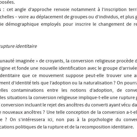
posées.
s :
cet angle d’approche renvoie notamment à l’inscription terri
échelles – voire au déplacement de groupes ou d’individus, et plus
rie démographique employés pour inscrire le changement de rel
upture identitaire
nauté imaginée » de croyants, la conversion religieuse procède 
gine et fonde une nouvelle identification avec le groupe d’arrivée
 identitaire que ce mouvement suppose peut-elle trouver une a
ent d’identité tels que l’adoption ou la naturalisation ? On pourr
elles contaminations entre les notions d’adoption, de conv
les situations la conversion religieuse implique-t-elle une ruptur
 conversion incluant le rejet des ancêtres du converti ayant vécu dan
 nouveaux ancêtres ? Une telle conception de la conversion a-t-el
me ? On s’intéressera ici, non pas à la psychologie du conver
ations politiques de la rupture et de la recomposition identitaire.