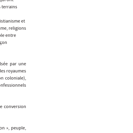
qui ont
 terrains
istianisme et
me, religions
le entre
açon
lsée par une
 des royaumes
n coloniale),
confessionnels
re conversion
on », peuple,