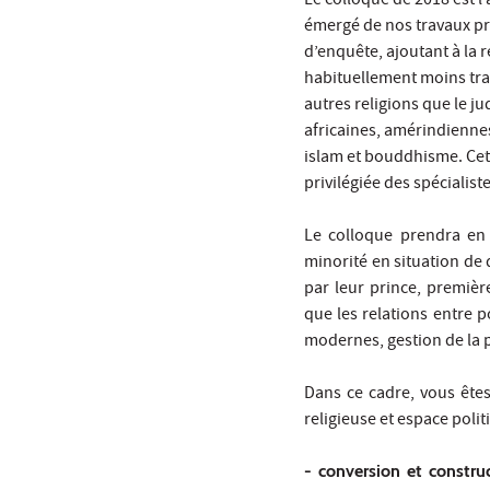
Le colloque de 2018 est 
émergé de nos travaux pré
d’enquête, ajoutant à la
habituellement moins trav
autres religions que le j
africaines, amérindienne
islam et bouddhisme. Cet 
privilégiée des spécialis
Le colloque prendra en
minorité en situation de
par leur prince, première
que les relations entre p
modernes, gestion de la p
Dans ce cadre, vous êtes
religieuse et espace polit
- conversion et construc