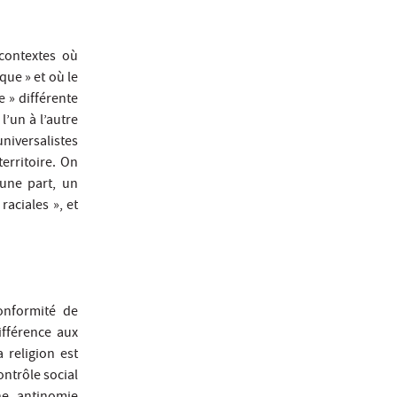
 contextes où
ique » et où le
e » différente
l’un à l’autre
universalistes
erritoire. On
’une part, un
raciales », et
onformité de
ifférence aux
a religion est
ontrôle social