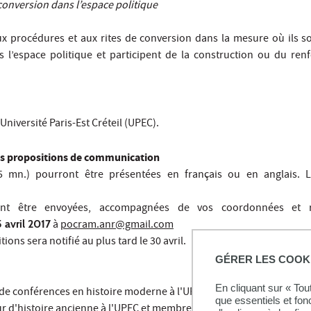
 conversion dans l’espace politique
ux procédures et aux rites de conversion dans la mesure où ils so
ans l’espace politique et participent de la construction ou du re
'Université Paris-Est Créteil (UPEC).
des propositions de communication
 mn.) pourront être présentées en français ou en anglais. 
.
vent être envoyées, accompagnées de vos coordonnées et r
 avril 2017
à
pocram.anr@gmail.com
ions sera notifié au plus tard le 30 avril.
GÉRER LES COOK
En cliquant sur « To
 de conférences en histoire moderne à l'UPEC et directrice du CRHE
que essentiels et fon
ur d'histoire ancienne à l'UPEC et membre du CRHEC