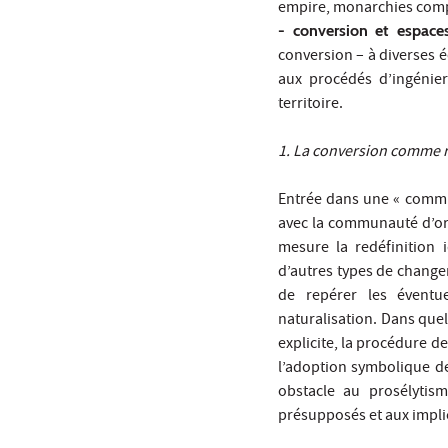
empire, monarchies com
- conversion et espace
conversion – à diverses 
aux procédés d’ingénie
territoire.
1. La conversion comme r
Entrée dans une « commu
avec la communauté d’ori
mesure la redéfinition
d’autres types de changem
de repérer les éventu
naturalisation. Dans quel
explicite, la procédure de
l’adoption symbolique de
obstacle au prosélytis
présupposés et aux implic