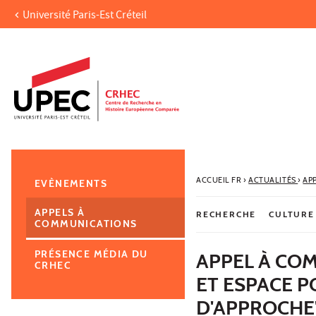
Université Paris-Est Créteil
Aller au contenu
Navigation
Accès directs
Recherche
Navigation secondaire
ACCUEIL FR
›
ACTUALITÉS
›
AP
EVÈNEMENTS
APPELS À
RECHERCHE
CULTURE
COMMUNICATIONS
PRÉSENCE MÉDIA DU
APPEL À CO
CRHEC
ET ESPACE P
D'APPROCHE