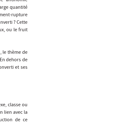
une antinomie
arge quantité
moment-rupture
nverti ? Cette
x, ou le fruit
s, le thème de
 En dehors de
onverti et ses
exe, classe ou
 lien avec la
duction de ce