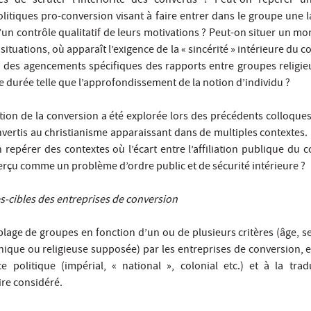
tés de scruter l’intériorité des convertis ? Peut-on repérer 
litiques pro-conversion visant à faire entrer dans le groupe une l
d’un contrôle qualitatif de leurs motivations ? Peut-on situer un 
situations, où apparaît l’exigence de la « sincérité » intérieure du co
 à des agencements spécifiques des rapports entre groupes religieu
 durée telle que l’approfondissement de la notion d’individu ?
ation de la conversion a été explorée lors des précédents colloque
nvertis au christianisme apparaissant dans de multiples contextes.
n repérer des contextes où l’écart entre l’affiliation publique du c
 perçu comme un problème d’ordre public et de sécurité intérieure ?
s-cibles des entreprises de conversion
iblage de groupes en fonction d’un ou de plusieurs critères (âge, s
ique ou religieuse supposée) par les entreprises de conversion, en
e politique (impérial, « national », colonial etc.) et à la tra
ire considéré.