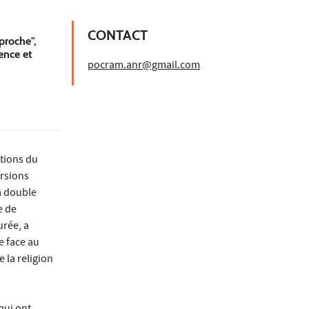
CONTACT
proche",
ence et
pocram.anr@gmail.com
tions du
ersions
La double
e de
urée, a
e face au
 la religion