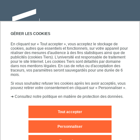
GÉRER LES COOKIES
En cliquant sur « Tout accepter », vous acceptez le stockage de
cookies, autres que essentiels et fonctionnels, sur votre appareil pour
Université Paris-Est Créteil
réaliser des mesures d'audience à des fins statistiques ainsi que de
Faculté des lettres, langues et sciences
publicités (cookies Tiers). L'université est responsable de traitement
pour le site Internet. Les cookies Tiers sont détaillés par domaine
humaines
dans nos mentions légales. En cas de refus ou d'acceptation des
61, avenue du Général de Gaulle
traceurs, vos paramètres seront sauvegardés pour une durée de 6
mois.
94010 Créteil
Si vous souhaitez refuser les cookies après les avoir acceptés, vous
pouvez retirer votre consentement en cliquant sur « Personnaliser ».
➜
Consultez notre politique en matière de protection des données.
Tout accepter
Editeur du site
Mentions légales
Contact
Personnaliser
Plan d'accès
Plan du site