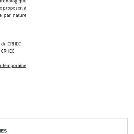
chronologique
de proposer, à
e par nature
e du CRHEC
u CRHEC
ontemporaine
IES