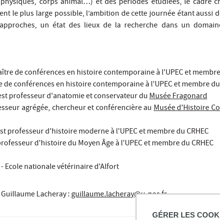
physiques, corps animal…) et des périodes étudiées, le cadre 
nt le plus large possible, l’ambition de cette journée étant aussi 
s approches, un état des lieux de la recherche dans un domain
aître de conférences en histoire contemporaine à l'UPEC et membr
e de conférences en histoire contemporaine à l'UPEC et membre d
est professeur d'anatomie et conservateur du
Musée Fragonard
esseur agrégée, chercheur et conférencière au
Musée d'Histoire C
st professeur d'histoire moderne à l'UPEC et membre du CRHEC
professeur d'histoire du Moyen Âge à l'UPEC et membre du CRHEC
- Ecole nationale vétérinaire d'Alfort
Guillaume Lacheray
:
guillaume.lacheray@u-pec.fr
GÉRER LES COOK