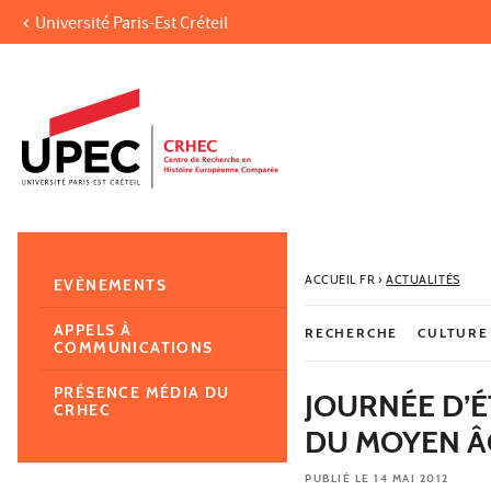
Université Paris-Est Créteil
Aller au contenu
Navigation
Accès directs
Recherche
Navigation secondaire
ACCUEIL FR
›
ACTUALITÉS
EVÈNEMENTS
APPELS À
RECHERCHE
CULTURE
COMMUNICATIONS
PRÉSENCE MÉDIA DU
JOURNÉE D’
CRHEC
DU MOYEN ÂG
PUBLIÉ LE 14 MAI 2012