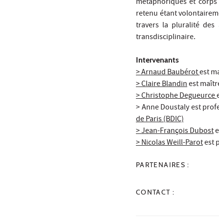
métaphoriques et corps 
retenu étant volontaireme
travers la pluralité de
transdisciplinaire.
Intervenants
> Arnaud Baubérot
est m
> Claire Blandin
est maîtr
> Christophe Degueurce
> Anne Doustaly est prof
de Paris (BDIC)
> Jean-François Dubost
e
> Nicolas Weill-Parot
est 
PARTENAIRES :
CONTACT :