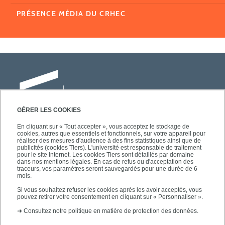
PRÉSENCE MÉDIA DU CRHEC
GÉRER LES COOKIES
En cliquant sur « Tout accepter », vous acceptez le stockage de
cookies, autres que essentiels et fonctionnels, sur votre appareil pour
Université Paris-Est Créteil
réaliser des mesures d'audience à des fins statistiques ainsi que de
Faculté des lettres, langues et sciences
publicités (cookies Tiers). L'université est responsable de traitement
pour le site Internet. Les cookies Tiers sont détaillés par domaine
humaines
dans nos mentions légales. En cas de refus ou d'acceptation des
61, avenue du Général de Gaulle
traceurs, vos paramètres seront sauvegardés pour une durée de 6
mois.
94010 Créteil
Si vous souhaitez refuser les cookies après les avoir acceptés, vous
pouvez retirer votre consentement en cliquant sur « Personnaliser ».
➜
Consultez notre politique en matière de protection des données.