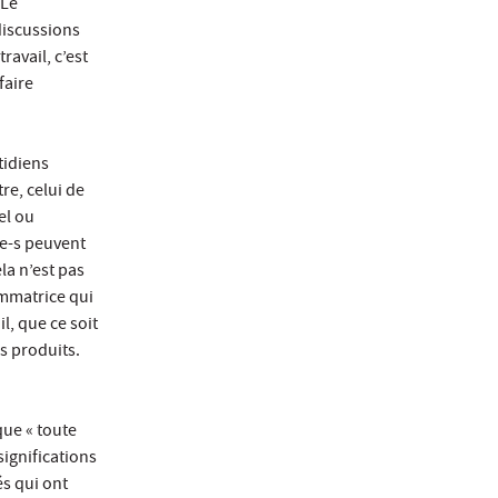
 Le
discussions
ravail, c’est
faire
tidiens
tre, celui de
el ou
é-e-s peuvent
la n’est pas
ommatrice qui
, que ce soit
s produits.
ue « toute
significations
s qui ont