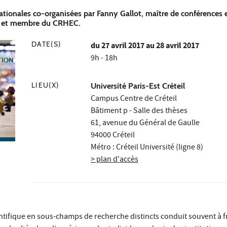
ationales co-organisées par Fanny Gallot, maître de conférences e
C et membre du CRHEC.
DATE(S)
du
27 avril 2017
au 28 avril 2017
9h - 18h
LIEU(X)
Université Paris-Est Créteil
Campus Centre de Créteil
Bâtiment p - Salle des thèses
61, avenue du Général de Gaulle
94000 Créteil
Métro : Créteil Université (ligne 8)
> plan d'accès
ientifique en sous-champs de recherche distincts conduit souvent à 