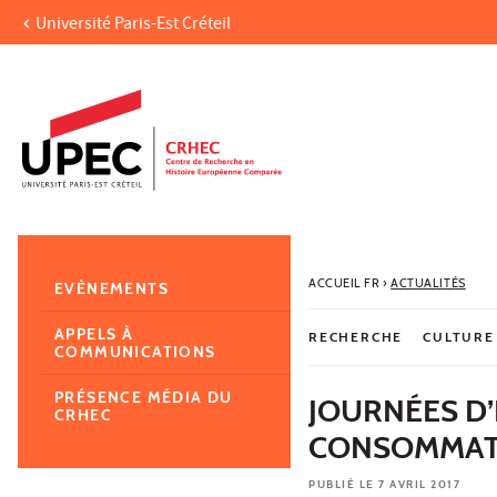
Université Paris-Est Créteil
Aller au contenu
Navigation
Accès directs
Recherche
Navigation secondaire
ACCUEIL FR
›
ACTUALITÉS
EVÈNEMENTS
APPELS À
RECHERCHE
CULTURE
COMMUNICATIONS
PRÉSENCE MÉDIA DU
JOURNÉES D’
CRHEC
CONSOMMATIO
PUBLIÉ LE 7 AVRIL 2017