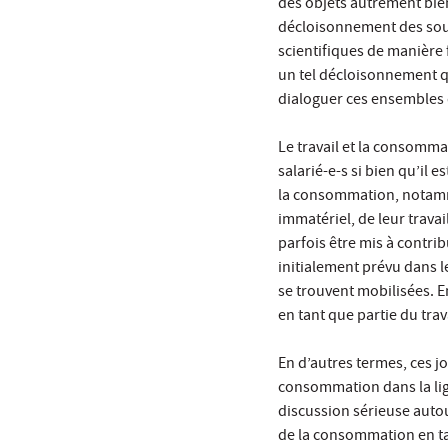
des objets autrement bien 
décloisonnement des sou
scientifiques de manière f
un tel décloisonnement qu
dialoguer ces ensembles 
Le travail et la consomma
salarié-e-s si bien qu’il e
la consommation, notamme
immatériel, de leur travai
parfois être mis à contri
initialement prévu dans 
se trouvent mobilisées. 
en tant que partie du tra
En d’autres termes, ces j
consommation dans la lig
discussion sérieuse autou
de la consommation en tan