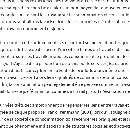
plus liés dans l’expérience des individus ou la vie des institutions.
s-champs de recherche est alors un bon moyen de renouveler les 
éconde. En croisant les travaux sur la consommation et ceux sur le t
e nous souhaitons favoriser lors de ces journées d’études afin de 
de travaux couramment disjoints.
tion sont en effet intimement liés et surtout se mêlent dans les quo
st parfois difficile de dissocier d’un côté le temps du travail et de l’au
nt lorsque les travailleurs/euses consomment le produit, matéri
l. Qu’il s’agisse de la production de biens ou de services, les salari
bution dans la conception ou la vente de produits alors même que ce
leur travail. Ce sont alors leurs qualités de consommateur ou cons
Enfin, la consommation peut également être pensée comme un travail
vail domestique féminin ou comme un travail gratuit d’évaluation de
ournées d’études ambitionnent de repenser les liens entre travail et
née de ce que propose Frank Trentmann (2004) lorsqu’il souligne q
r de la société de consommation doit recenser les pratiques et les 
t que phénomène indissociable de structures sociales et d’activité