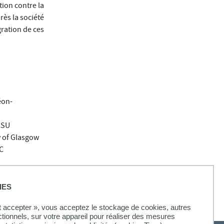
tion contre la
rès la société
gration de ces
éon-
CSU
y of Glasgow
C
IES
ut accepter », vous acceptez le stockage de cookies, autres
ctionnels, sur votre appareil pour réaliser des mesures