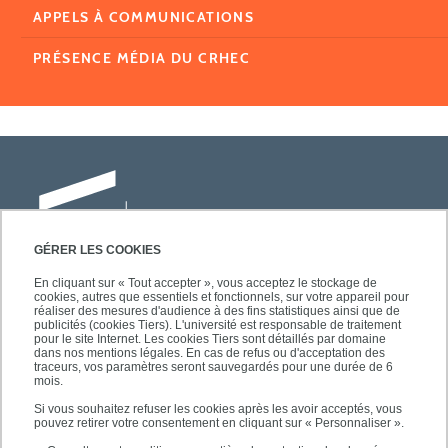
APPELS À COMMUNICATIONS
PRÉSENCE MÉDIA DU CRHEC
GÉRER LES COOKIES
En cliquant sur « Tout accepter », vous acceptez le stockage de
cookies, autres que essentiels et fonctionnels, sur votre appareil pour
Université Paris-Est Créteil
réaliser des mesures d'audience à des fins statistiques ainsi que de
Faculté des lettres, langues et sciences
publicités (cookies Tiers). L'université est responsable de traitement
pour le site Internet. Les cookies Tiers sont détaillés par domaine
humaines
dans nos mentions légales. En cas de refus ou d'acceptation des
61, avenue du Général de Gaulle
traceurs, vos paramètres seront sauvegardés pour une durée de 6
mois.
94010 Créteil
Si vous souhaitez refuser les cookies après les avoir acceptés, vous
pouvez retirer votre consentement en cliquant sur « Personnaliser ».