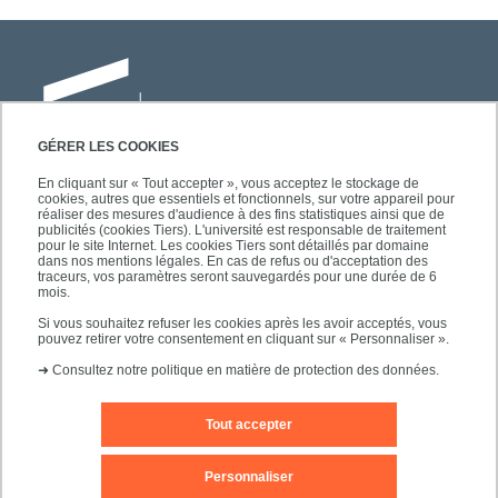
GÉRER LES COOKIES
En cliquant sur « Tout accepter », vous acceptez le stockage de
cookies, autres que essentiels et fonctionnels, sur votre appareil pour
Université Paris-Est Créteil
réaliser des mesures d'audience à des fins statistiques ainsi que de
Faculté des lettres, langues et sciences
publicités (cookies Tiers). L'université est responsable de traitement
pour le site Internet. Les cookies Tiers sont détaillés par domaine
humaines
dans nos mentions légales. En cas de refus ou d'acceptation des
61, avenue du Général de Gaulle
traceurs, vos paramètres seront sauvegardés pour une durée de 6
mois.
94010 Créteil
Si vous souhaitez refuser les cookies après les avoir acceptés, vous
pouvez retirer votre consentement en cliquant sur « Personnaliser ».
➜
Consultez notre politique en matière de protection des données.
Tout accepter
Editeur du site
Mentions légales
Contact
Personnaliser