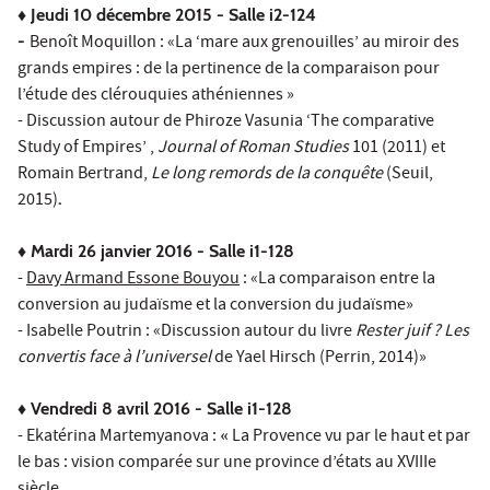
♦ Jeudi 10 décembre 2015 - Salle i2-124
-
Benoît Moquillon
: «La ‘mare aux grenouilles’ au miroir des
grands empires : de la pertinence de la comparaison pour
l’étude des clérouquies athéniennes »
- Discussion autour de Phiroze Vasunia ‘The comparative
Study of Empires’ ,
Journal of Roman Studies
101 (2011) et
Romain Bertrand,
L
e long remords de la conquête
(Seuil,
2015)
.
♦ Mardi 26 janvier 2016 - Salle i1-128
-
Davy Armand Essone Bouyou
: «La comparaison entre la
conversion au judaïsme et la conversion du judaïsme»
-
Isabelle Poutrin
: «Discussion autour du livre
Rester juif ? Les
convertis face à l’universel
de Yael Hirsch (Perrin, 2014)»
♦ Vendredi 8 avril 2016
- Salle i1-128
- Ekatérina Martemyanova :
La Provence vu par le haut et par
«
le bas : vision comparée sur une province d’états au XVIIIe
siècle