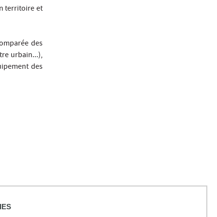
 territoire et
 comparée des
re urbain...),
quipement des
rne,
IES