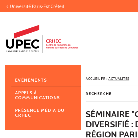
Université Paris-Est Créteil
Aller au contenu
Navigation
Accès directs
Recherche
Navigation secondaire
ACCUEIL FR
›
ACTUALITÉS
EVÈNEMENTS
APPELS À
RECHERCHE
COMMUNICATIONS
PRÉSENCE MÉDIA DU
SÉMINAIRE "
CRHEC
DIVERSIFIÉ :
RÉGION PARI