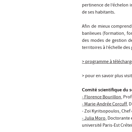
pertinence de l’échelon i
de ses habitants.
Afin de mieux comprendre
banlieues (formation, for
des modes de gestion de
territoires à l’échelle d
> programme à télécharg
> pour en savoir plus visi
Comité scientifique du 
- Florence Bourillon
, Pro
- Marie-Andrée Corcuff
, 
- Zoï Kyritsopoulos, Chef
- Julia Moro
, Doctorante
université Paris-Est Créte