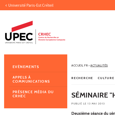
Université Paris-Est Créteil
Aller au contenu
Navigation
Accès directs
Recherche
Navigation secondaire
ACCUEIL FR
›
ACTUALITÉS
EVÈNEMENTS
APPELS À
RECHERCHE
CULTURE
COMMUNICATIONS
PRÉSENCE MÉDIA DU
SÉMINAIRE "
CRHEC
PUBLIÉ LE 13 MAI 2013
Deuxième séance du sémin