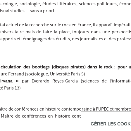
icologie, sociologie, études littéraires, sciences politiques, écon
isual studies …sans a priori.
t actuel de la recherche sur le rock en France, il apparaît impérati
niversitaire mais de faire la place, toujours dans une perspectiv
, apports et témoignages des érudits, des journalistes et des profes
 circulation des bootlegs (disques pirates) dans le rock : pour
ure Ferrand (sociologue, Université Paris 5)
Nirvana »
par Everardo Reyes-Garcia (sciences de l’informat
é Paris 13)
ître de conférences en histoire contemporaine à l'UPEC et membr
 Maître de conférences en histoire contemporaine à l'Université 
GÉRER LES COOK