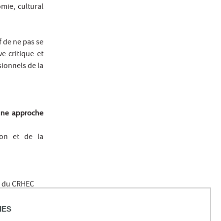
omie, cultural
f de ne pas se
e critique et
sionnels de la
 une approche
ion et de la
e du CRHEC
de Lille 3 et
IES