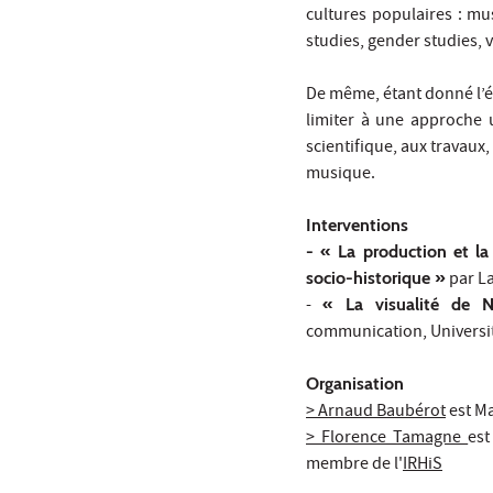
cultures populaires : mus
studies, gender studies, v
De même, étant donné l’éta
limiter à une approche u
scientifique, aux travaux
musique.
Interventions
- « La production et la
socio-historique »
par La
-
« La visualité de 
communication, Universit
Organisation
> Arnaud Baubérot
est Ma
> Florence Tamagne
est
membre de l'
IRHiS