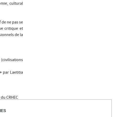
omie, cultural
f de ne pas se
e critique et
sionnels de la
civilisations
 »
par Laetitia
e du CRHEC
de Lille 3 et
IES