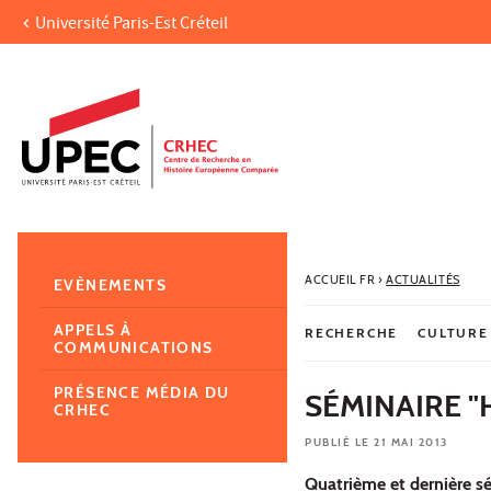
Université Paris-Est Créteil
Aller au contenu
Navigation
Accès directs
Recherche
Navigation secondaire
ACCUEIL FR
›
ACTUALITÉS
EVÈNEMENTS
APPELS À
RECHERCHE
CULTURE
COMMUNICATIONS
PRÉSENCE MÉDIA DU
SÉMINAIRE "
CRHEC
PUBLIÉ LE 21 MAI 2013
Quatrième et dernière séa