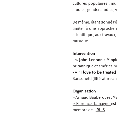
cultures populaires : mus
studies, gender studies, v
De même, étant donné l’éta
limiter à une approche u
scientifique, aux travaux
musique.
Intervention
-
« John Lennon : Yippi
britannique et américaine
-
« "I love to be treated
Sansonetti (littérature an
Organisation
> Arnaud Baubérot
est Ma
> Florence Tamagne
est
membre de l'
IRHiS