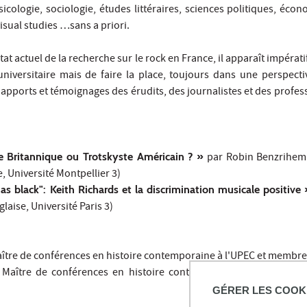
icologie, sociologie, études littéraires, sciences politiques, écon
isual studies …sans a priori.
t actuel de la recherche sur le rock en France, il apparaît impérati
niversitaire mais de faire la place, toujours dans une perspectiv
, apports et témoignages des érudits, des journalistes et des profes
e Britannique ou Trotskyste Américain ? »
par Robin Benzrihem (
, Université Montpellier 3)
 as black": Keith Richards et la discrimination musicale positive
glaise, Université Paris 3)
ître de conférences en histoire contemporaine à l'UPEC et membr
 Maître de conférences en histoire contemporaine à l'Université 
GÉRER LES COOK