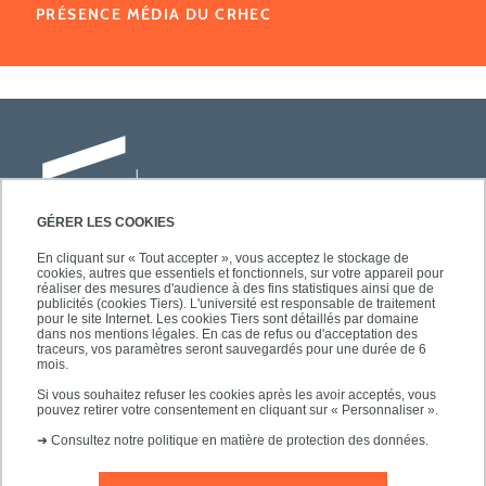
PRÉSENCE MÉDIA DU CRHEC
GÉRER LES COOKIES
En cliquant sur « Tout accepter », vous acceptez le stockage de
cookies, autres que essentiels et fonctionnels, sur votre appareil pour
Université Paris-Est Créteil
réaliser des mesures d'audience à des fins statistiques ainsi que de
Faculté des lettres, langues et sciences
publicités (cookies Tiers). L'université est responsable de traitement
pour le site Internet. Les cookies Tiers sont détaillés par domaine
humaines
dans nos mentions légales. En cas de refus ou d'acceptation des
61, avenue du Général de Gaulle
traceurs, vos paramètres seront sauvegardés pour une durée de 6
mois.
94010 Créteil
Si vous souhaitez refuser les cookies après les avoir acceptés, vous
pouvez retirer votre consentement en cliquant sur « Personnaliser ».
➜
Consultez notre politique en matière de protection des données.