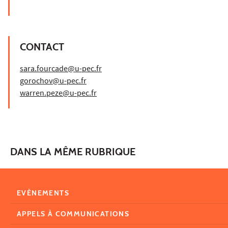
CONTACT
sara.fourcade@u-pec.fr
gorochov@u-pec.fr
warren.peze@u-pec.fr
DANS LA MÊME RUBRIQUE
EVÈNEMENTS
APPELS À COMMUNICATIONS