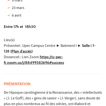
9 mars
23 mars
6 avril
Entre 17h et 18h30
Lieu(x)
Présentiel
:
Upec Campus Centre ► Batiment I ►
Salle i 1-
128
(
Plan d'accès
)
Distanciel : Lien Zoom
https://u-pec-
fr.zoom.us/j/88499582696#success
PRÉSENTATION
De l’époque carolingienne à la Renaissance, des « intellectuels
» (J. Le Goff), des « gens de savoir » (J. Verger), sans doute de
plus en plus nombreux au fil des siècles, ont élaboré et