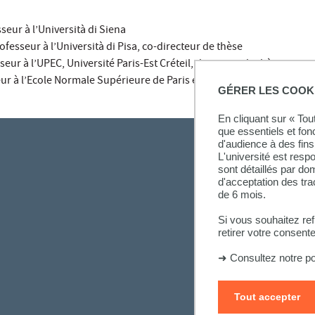
sseur à l’Università di Siena
rofesseur à l’Università di Pisa, co-directeur de thèse
seur à l’UPEC, Université Paris-Est Créteil, directrice de thèse
eur à l’Ecole Normale Supérieure de Paris et directeur d’étude à l’E
GÉRER LES COOK
En cliquant sur « To
que essentiels et fon
d'audience à des fins 
L'université est resp
sont détaillés par d
d'acceptation des tr
de 6 mois.
Si vous souhaitez re
retirer votre consent
➜
Consultez notre po
Tout accepter