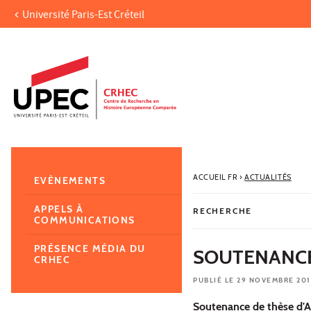
Université Paris-Est Créteil
Aller au contenu
Navigation
Accès directs
Recherche
Navigation secondaire
ACCUEIL FR
›
ACTUALITÉS
EVÈNEMENTS
APPELS À
RECHERCHE
COMMUNICATIONS
PRÉSENCE MÉDIA DU
SOUTENANCE
CRHEC
PUBLIÉ LE 29 NOVEMBRE 201
Soutenance de thèse d'A