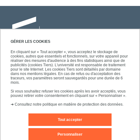
GÉRER LES COOKIES
En cliquant sur « Tout accepter », vous acceptez le stockage de
cookies, autres que essentiels et fonctionnels, sur votre appareil pour
Université Paris-Est Créteil
réaliser des mesures d'audience à des fins statistiques ainsi que de
Faculté des lettres, langues et sciences
publicités (cookies Tiers). L'université est responsable de traitement
pour le site Internet. Les cookies Tiers sont détaillés par domaine
humaines
dans nos mentions légales. En cas de refus ou d'acceptation des
61, avenue du Général de Gaulle
traceurs, vos paramètres seront sauvegardés pour une durée de 6
mois.
94010 Créteil
Si vous souhaitez refuser les cookies après les avoir acceptés, vous
pouvez retirer votre consentement en cliquant sur « Personnaliser ».
➜
Consultez notre politique en matière de protection des données.
Tout accepter
Editeur du site
Mentions légales
Contact
Personnaliser