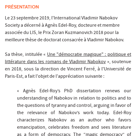
PRÉSENTATION
Le 23 septembre 2019, l'International Vladimir Nabokov
Society a décerné à Agnès Edel-Roy, docteure et membre
associée du LIS, le Prix Zoran Kuzmanovich 2018 pour la
meilleure thèse de doctorat consacrée à Vladimir Nabokov.
Sa thèse, intitulée «
Une "démocratie magique" : politique et
littérature dans les romans de Vladimir Nabokov
», soutenue
en 2018, sous la direction de Vincent Ferré, à l'Université de
Paris-Est, a fait l'objet de l'appréciation suivante :
« Agnès Edel-Roy’s PhD dissertation renews our
understanding of Nabokov in relation to politics and to
the questions of tyranny and control, arguing in favor of
the relevance of Nabokov’s work today. Edel-Roy
characterizes Nabokov as an author who favors
emancipation, celebrates freedom and sees literature
as a form of democracy. The “magic democracy” of