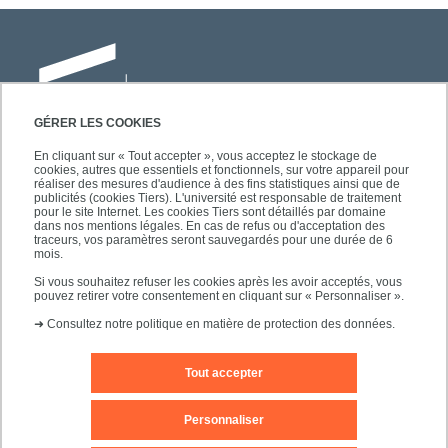
GÉRER LES COOKIES
En cliquant sur « Tout accepter », vous acceptez le stockage de
cookies, autres que essentiels et fonctionnels, sur votre appareil pour
Université Paris-Est Créteil
réaliser des mesures d'audience à des fins statistiques ainsi que de
Faculté des lettres, langues et sciences
publicités (cookies Tiers). L'université est responsable de traitement
pour le site Internet. Les cookies Tiers sont détaillés par domaine
humaines
dans nos mentions légales. En cas de refus ou d'acceptation des
61, avenue du Général de Gaulle
traceurs, vos paramètres seront sauvegardés pour une durée de 6
mois.
94010 Créteil
Si vous souhaitez refuser les cookies après les avoir acceptés, vous
pouvez retirer votre consentement en cliquant sur « Personnaliser ».
➜
Consultez notre politique en matière de protection des données.
Tout accepter
Editeur du site
Mentions légales
Contact
Personnaliser
Plan d'accès
Plan du site