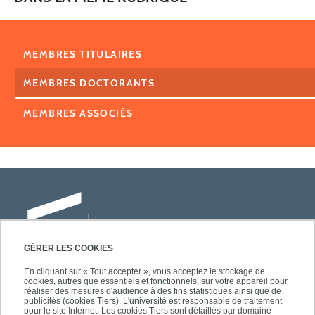
MEMBRES TITULAIRES
MEMBRES DOCTORANTS
MEMBRES ASSOCIÉS
GÉRER LES COOKIES
En cliquant sur « Tout accepter », vous acceptez le stockage de
cookies, autres que essentiels et fonctionnels, sur votre appareil pour
Université Paris-Est Créteil
réaliser des mesures d'audience à des fins statistiques ainsi que de
Faculté des lettres, langues et sciences
publicités (cookies Tiers). L'université est responsable de traitement
pour le site Internet. Les cookies Tiers sont détaillés par domaine