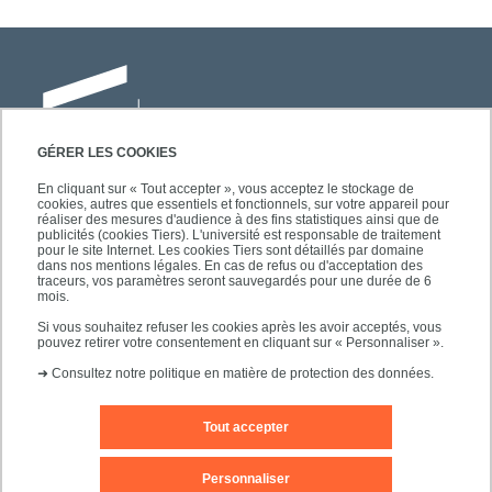
GÉRER LES COOKIES
En cliquant sur « Tout accepter », vous acceptez le stockage de
cookies, autres que essentiels et fonctionnels, sur votre appareil pour
Université Paris-Est Créteil
réaliser des mesures d'audience à des fins statistiques ainsi que de
Faculté des lettres, langues et sciences
publicités (cookies Tiers). L'université est responsable de traitement
pour le site Internet. Les cookies Tiers sont détaillés par domaine
humaines
dans nos mentions légales. En cas de refus ou d'acceptation des
61, avenue du Général de Gaulle
traceurs, vos paramètres seront sauvegardés pour une durée de 6
mois.
94010 Créteil
Si vous souhaitez refuser les cookies après les avoir acceptés, vous
pouvez retirer votre consentement en cliquant sur « Personnaliser ».
➜
Consultez notre politique en matière de protection des données.
Tout accepter
Editeur du site
Mentions légales
Contact
Personnaliser