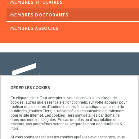
MEMBRES TITULAIRES
MEMBRES DOCTORANTS
MEMBRES ASSOCIÉS
GÉRER LES COOKIES
En cliquant sur « Tout accepter », vous acceptez le stockage de
cookies, autres que essentiels et fonctionnels, sur votre appareil pour
Université Paris-Est Créteil
réaliser des mesures d'audience à des fins statistiques ainsi que de
Faculté des lettres, langues et sciences
publicités (cookies Tiers). L'université est responsable de traitement
pour le site Internet. Les cookies Tiers sont détaillés par domaine
humaines
dans nos mentions légales. En cas de refus ou d'acceptation des
61, avenue du Général de Gaulle
traceurs, vos paramètres seront sauvegardés pour une durée de 6
mois.
94010 Créteil
Si vous souhaitez refuser les cookies après les avoir acceptés, vous