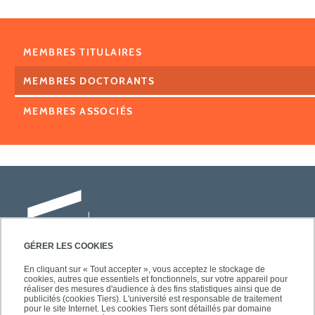
MEMBRES TITULAIRES
MEMBRES DOCTORANTS
MEMBRES ASSOCIÉS
GÉRER LES COOKIES
En cliquant sur « Tout accepter », vous acceptez le stockage de
cookies, autres que essentiels et fonctionnels, sur votre appareil pour
Université Paris-Est Créteil
réaliser des mesures d'audience à des fins statistiques ainsi que de
Faculté des lettres, langues et sciences
publicités (cookies Tiers). L'université est responsable de traitement
pour le site Internet. Les cookies Tiers sont détaillés par domaine