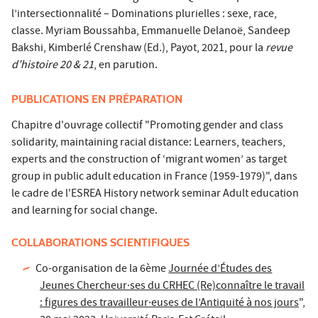
l’intersectionnalité – Dominations plurielles : sexe, race,
classe. Myriam Boussahba, Emmanuelle Delanoë, Sandeep
Bakshi, Kimberlé Crenshaw (Ed.), Payot, 2021, pour la
revue
d’histoire 20 & 21
, en parution.
PUBLICATIONS EN PRÉPARATION
Chapitre d'ouvrage collectif "Promoting gender and class
solidarity, maintaining racial distance: Learners, teachers,
experts and the construction of ‘migrant women’ as target
group in public adult education in France (1959-1979)", dans
le cadre de l'ESREA History network seminar Adult education
and learning for social change.
COLLABORATIONS SCIENTIFIQUES
Co-organisation de la 6ème
Journée d’Études des
Jeunes Chercheur·ses du CRHEC (Re)connaître le travail
: figures des travailleur·euses de l’Antiquité à nos jours
",