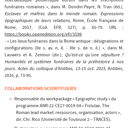
libertabusque posterisque eorum
dans les inscriptions
funéraires romaines », dans M. Dondin-Payre, N. Tran (éd.),
Esclaves et maîtres dans le monde romain. Expressions
épigraphiques de leurs relations
, Rome, École française de
Rome, 2017, (Coll. EFR, 527), p. 65-79. URL :
https://books.openedition.org/efr/3198
- « Les lieux funéraires dans la Rome antique : désignations et
configurations (IIe s. av. n. è. - IIIe s. de n. è.) », dans M.
Lauwers et A. Zemour (dir.),
Qu’est-ce qu’une sépulture ?
Humanités et systèmes funéraires de la préhistoire à nos
jours. Actes du colloque d’Antibes, 13-15 oct. 2015
, Antibes,
2016, p. 73-95.
COLLABORATIONS SCIENTIFIQUES :
Responsable du workpackage « Epigraphic study » du
programme ANR-22-CE27-0019-04 « Fistulae. The
Roman lead market: ressources, organisation, actors »,
dir. Chr. Rico (Université de Toulouse 2 – TRACES).