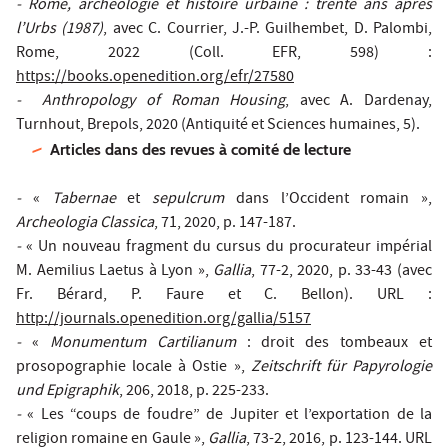
- Rome, archéologie et histoire urbaine : trente ans après
l’Urbs (1987)
, avec C. Courrier, J.-P. Guilhembet, D. Palombi,
Rome, 2022 (Coll. EFR, 598) :
https://books.openedition.org/efr/27580
- Anthropology of Roman Housing
, avec A. Dardenay,
Turnhout, Brepols, 2020 (Antiquité et Sciences humaines, 5).
Articles dans des revues à comité de lecture
-
«
Tabernae
et
sepulcrum
dans l’Occident romain »,
Archeologia Classica
, 71, 2020, p. 147-187.
-
« Un nouveau fragment du cursus du procurateur impérial
M. Aemilius Laetus à Lyon »,
Gallia
, 77-2, 2020, p. 33-43 (avec
Fr. Bérard, P. Faure et C. Bellon). URL :
http://journals.openedition.org/gallia/5157
-
«
Monumentum Cartilianum
: droit des tombeaux et
prosopographie locale à Ostie »,
Zeitschrift für Papyrologie
und Epigraphik
, 206, 2018, p. 225-233.
-
« Les “coups de foudre” de Jupiter et l’exportation de la
religion romaine en Gaule »,
Gallia
, 73-2, 2016, p. 123-144. URL