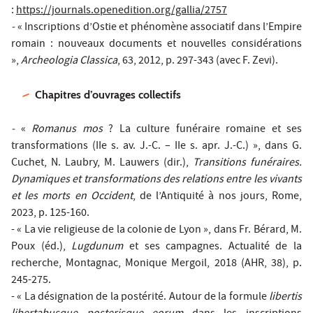
:
https://journals.openedition.org/gallia/2757
-
« Inscriptions d’Ostie et phénomène associatif dans l’Empire
romain : nouveaux documents et nouvelles considérations
»,
Archeologia Classica
, 63, 2012, p. 297-343 (avec F. Zevi).
Chapitres d’ouvrages collectifs
-
«
Romanus mos
? La culture funéraire romaine et ses
transformations (IIe s. av. J.-C. – IIe s. apr. J.-C.) », dans G.
Cuchet, N. Laubry, M. Lauwers (dir.),
Transitions funéraires.
Dynamiques et transformations des relations entre les vivants
et les morts en Occident
, de l’Antiquité à nos jours, Rome,
2023, p. 125-160.
- « La vie religieuse de la colonie de Lyon », dans Fr. Bérard, M.
Poux (éd.),
Lugdunum
et ses campagnes. Actualité de la
recherche, Montagnac, Monique Mergoil, 2018 (AHR, 38), p.
245-275.
- « La désignation de la postérité. Autour de la formule
libertis