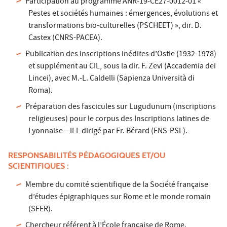
Participation au programme ANR-19-CE27-0012-01 «
Pestes et sociétés humaines : émergences, évolutions et
transformations bio-culturelles (PSCHEET) », dir. D.
Castex (CNRS-PACEA).
Publication des inscriptions inédites d’Ostie (1932-1978)
et supplément au CIL, sous la dir. F. Zevi (Accademia dei
Lincei), avec M.-L. Caldelli (Sapienza Università di
Roma).
Préparation des fascicules sur Lugudunum (inscriptions
religieuses) pour le corpus des Inscriptions latines de
Lyonnaise – ILL dirigé par Fr. Bérard (ENS-PSL).
RESPONSABILITÉS PÉDAGOGIQUES ET/OU
SCIENTIFIQUES :
Membre du comité scientifique de la Société française
d’études épigraphiques sur Rome et le monde romain
(SFER).
Chercheur référent à l’École française de Rome.