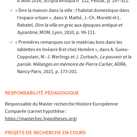
d'août 2016, Scripta Antiqua n° 122, Pessac, p. 297-321.
« Dire la maison dans la ville : l’habitat domestique dans
l’espace urbain », dans V. Mathé, J.-Ch. Moretti et L.
Rabatel,
Dire la ville en grec aux époques antique et
byzantine
, MOM, Lyon, 2020, p. 99-111.
« Premières remarques sur le matériau bois dans les
tablettes en linéaire B et chez Homère », dans A. Guieu-
Coppolani, M.-J. Werlings et J. Zurbach,
Le pouvoir et la
parole. Mélanges en mémoire de Pierre Carlier
, ADRA,
Nancy-Paris, 2021, p. 173-201.
RESPONSABILITÉ PÉDAGOGIQUE
Responsable du Master recherche Histoire Européenne
Comparée (carnet hypothèse :
https://masterhec.hypotheses.org
)
PROJETS DE RECHERCHE EN COURS