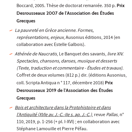
Boccard, 2005. Thèse de doctorat remaniée. 350 p.
Prix
Desrousseaux 2007 de l’Association des Études
Grecques
La pauvreté en Grèce ancienne. Formes,
représentations, enjeux
, Ausonius éditions, 2014 (en
collaboration avec Estelle Galbois).
Athénée de Naucratis
, Le Banquet des savants,
livre XIV.
Spectacles, chansons, danses, musique et desserts
(Texte, traduction et commentaire - Études et travaux).
Coffret de deux volumes (812 p.) dir. (éditions Ausonius,
coll. Scripta Antiqua n ° 117, décembre 2018)
Prix
Desrousseaux 2019 de l’Association des Études
Grecques
Bois et architecture dans la Protohistoire et dans
l’Antiquité (XVIe av. J.-C.-IIe s. ap. J.-C.)
, revue
Pallas
, n°
110, 2019, p. 1-256 (+ pl. I-XVI) ; en collaboration avec
Stéphane Lamouille et Pierre Péfau.