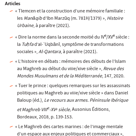
Articles
« Tlemcen et la construction d’une mémoire familiale :
les
Manāqib
d’Ibn Marzūq (m. 781H/1379) »,
Histoire
Urbaine
, à paraître (2021).
e
e
« Dire la norme dans la seconde moitié du IV
/XV
siècle :
la
Tuḥfa
d’al­‑ʿUqbānī, symptôme de transformations
sociales »,
Al‑Qantara
, à paraître (2021).
« L’histoire en débats : mémoires des débuts de l’Islam
au Maghreb au début du viiie/xive siècle »,
Revue des
Mondes Musulmans et de la Méditerranée
, 147, 2020.
« Tuer le prince : quelques remarques sur les assassinats
politiques au Maghreb au viiie/xive siècle » dans Daniel
Baloup (éd.),
Le recours aux armes. Péninsule Ibérique
e
et Maghreb VIII
‑XV
siècle
, Ausonius Éditions,
e
Bordeaux, 2018, p. 139­‑153.
« Le Maghreb des cartes marines : de l’image mentale
d’un espace aux enjeux politiques et commerciaux »,