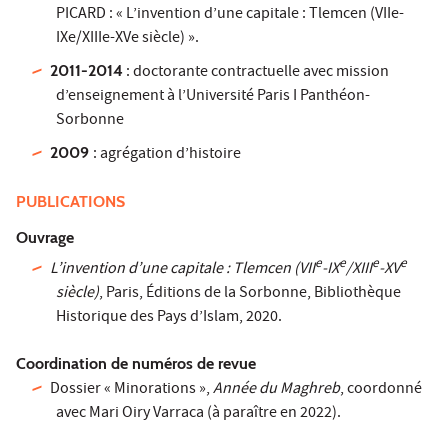
PICARD : « L’invention d’une capitale : Tlemcen (VIIe-
IXe/XIIIe-XVe siècle) ».
2011-2014
: doctorante contractuelle avec mission
d’enseignement à l’Université Paris I Panthéon-
Sorbonne
2009
: agrégation d’histoire
PUBLICATIONS
Ouvrage
e
e
e
e
L’invention d’une capitale : Tlemcen (VII
-IX
/XIII
‑XV
siècle)
, Paris, Éditions de la Sorbonne, Bibliothèque
Historique des Pays d’Islam, 2020.
Coordination de numéros de revue
Dossier « Minorations »,
Année du Maghreb
, coordonné
avec Mari Oiry Varraca (à paraître en 2022).