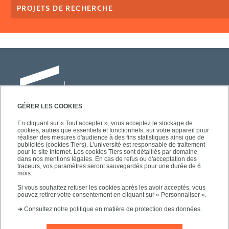
PROJETS DE RECHERCHE
GÉRER LES COOKIES
En cliquant sur « Tout accepter », vous acceptez le stockage de
cookies, autres que essentiels et fonctionnels, sur votre appareil pour
Université Paris-Est Créteil
réaliser des mesures d'audience à des fins statistiques ainsi que de
Faculté des lettres, langues et sciences
publicités (cookies Tiers). L'université est responsable de traitement
pour le site Internet. Les cookies Tiers sont détaillés par domaine
humaines
dans nos mentions légales. En cas de refus ou d'acceptation des
61, avenue du Général de Gaulle
traceurs, vos paramètres seront sauvegardés pour une durée de 6
mois.
94010 Créteil
Si vous souhaitez refuser les cookies après les avoir acceptés, vous
pouvez retirer votre consentement en cliquant sur « Personnaliser ».
➜
Consultez notre politique en matière de protection des données.