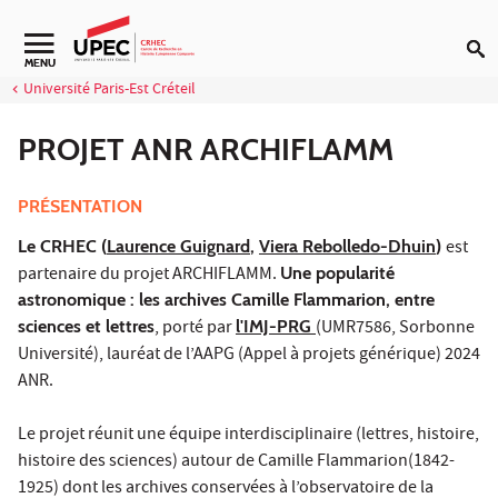
Aller au contenu
Navigation secondaire
MENU
Université Paris-Est Créteil
PROJET ANR ARCHIFLAMM
PRÉSENTATION
Le CRHEC (
Laurence Guignard
,
Viera Rebolledo-Dhuin
)
est
partenaire du projet ARCHIFLAMM.
Une popularité
astronomique : les archives Camille Flammarion, entre
sciences et lettres
, porté par
l'IMJ-PRG
(UMR7586, Sorbonne
Université), lauréat de l’AAPG (Appel à projets générique) 2024
ANR.
Le projet réunit une équipe interdisciplinaire (lettres, histoire,
histoire des sciences) autour de Camille Flammarion(1842-
1925) dont les archives conservées à l’observatoire de la