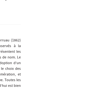
erruau (1862)
servés à la
présentent les
s de nom. Le
adoption d’un
le choix des
omération, et
ve. Toutes les
d’hui est bien