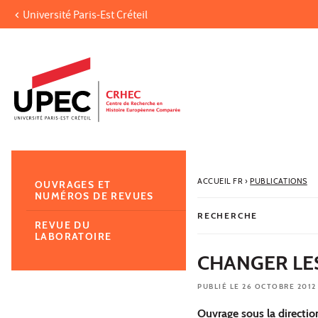
Université Paris-Est Créteil
Aller au contenu
Navigation
Accès directs
Recherche
Navigation secondaire
ACCUEIL FR
›
PUBLICATIONS
OUVRAGES ET
NUMÉROS DE REVUES
RECHERCHE
REVUE DU
LABORATOIRE
CHANGER LES
PUBLIÉ LE 26 OCTOBRE 2012
Ouvrage sous la directio