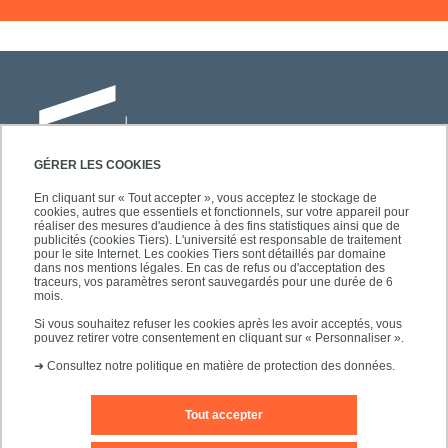
GÉRER LES COOKIES
En cliquant sur « Tout accepter », vous acceptez le stockage de
cookies, autres que essentiels et fonctionnels, sur votre appareil pour
Université Paris-Est Créteil
réaliser des mesures d'audience à des fins statistiques ainsi que de
Faculté des lettres, langues et sciences
publicités (cookies Tiers). L'université est responsable de traitement
pour le site Internet. Les cookies Tiers sont détaillés par domaine
humaines
dans nos mentions légales. En cas de refus ou d'acceptation des
61, avenue du Général de Gaulle
traceurs, vos paramètres seront sauvegardés pour une durée de 6
mois.
94010 Créteil
Si vous souhaitez refuser les cookies après les avoir acceptés, vous
pouvez retirer votre consentement en cliquant sur « Personnaliser ».
➜
Consultez notre politique en matière de protection des données.
Tout accepter
Editeur du site
Mentions légales
Contact