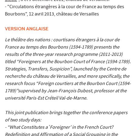
Siècle
", 8 et 9 décembre 2011, château de Versailles.
- "Circulations étrangères à la cour de France au temps des
Bourbons", 12 avril 2013, château de Versailles
VERSION ANGLAISE
Le théâtre des nations : courtisans étrangers à la cour de
France au temps des Bourbons (1594-1789) presents the
results of the three-year research programme (2011-2013)
titled “Foreigners at the Bourbon Court of France (1594-1789).
Strategies, Transfers, Suspicion”, launched by the Centre de
recher­che du châ­teau de Versailles, and more specifically, the
research focus “Foreign courtiers at the Bourbon Court (1594-
1789)”supervised by Jean-François Dubost, professor at the
université Paris-Est Créteil Val-de-Marne.
This joint publication brings together the conference papers
of two study days:
- “What Constitutes a ‛Foreigner’ in the French Court?
Redefinition and Affirmation of a Social Grouping in the