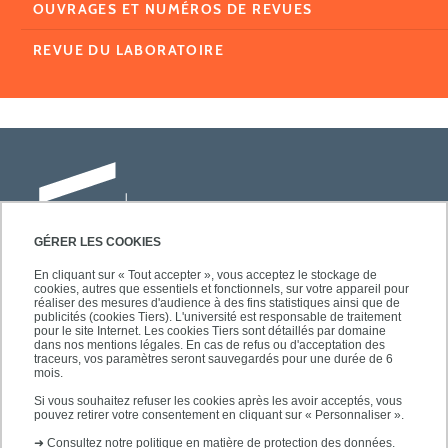
OUVRAGES ET NUMÉROS DE REVUES
REVUE DU LABORATOIRE
GÉRER LES COOKIES
En cliquant sur « Tout accepter », vous acceptez le stockage de
cookies, autres que essentiels et fonctionnels, sur votre appareil pour
Université Paris-Est Créteil
réaliser des mesures d'audience à des fins statistiques ainsi que de
Faculté des lettres, langues et sciences
publicités (cookies Tiers). L'université est responsable de traitement
pour le site Internet. Les cookies Tiers sont détaillés par domaine
humaines
dans nos mentions légales. En cas de refus ou d'acceptation des
61, avenue du Général de Gaulle
traceurs, vos paramètres seront sauvegardés pour une durée de 6
mois.
94010 Créteil
Si vous souhaitez refuser les cookies après les avoir acceptés, vous
pouvez retirer votre consentement en cliquant sur « Personnaliser ».
➜
Consultez notre politique en matière de protection des données.