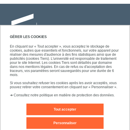
GÉRER LES COOKIES
En cliquant sur « Tout accepter », vous acceptez le stockage de
cookies, autres que essentiels et fonctionnels, sur votre appareil pour
Université Paris-Est Créteil
réaliser des mesures d'audience à des fins statistiques ainsi que de
Faculté des lettres, langues et sciences
publicités (cookies Tiers). L'université est responsable de traitement
pour le site Internet. Les cookies Tiers sont détaillés par domaine
humaines
dans nos mentions légales. En cas de refus ou d'acceptation des
61, avenue du Général de Gaulle
traceurs, vos paramètres seront sauvegardés pour une durée de 6
mois.
94010 Créteil
Si vous souhaitez refuser les cookies après les avoir acceptés, vous
pouvez retirer votre consentement en cliquant sur « Personnaliser ».
➜
Consultez notre politique en matière de protection des données.
Tout accepter
Editeur du site
Mentions légales
Contact
Personnaliser
Plan d'accès
Plan du site