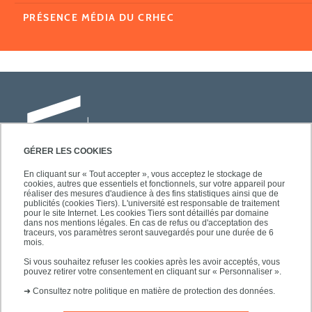
PRÉSENCE MÉDIA DU CRHEC
GÉRER LES COOKIES
En cliquant sur « Tout accepter », vous acceptez le stockage de
cookies, autres que essentiels et fonctionnels, sur votre appareil pour
Université Paris-Est Créteil
réaliser des mesures d'audience à des fins statistiques ainsi que de
Faculté des lettres, langues et sciences
publicités (cookies Tiers). L'université est responsable de traitement
pour le site Internet. Les cookies Tiers sont détaillés par domaine
humaines
dans nos mentions légales. En cas de refus ou d'acceptation des
61, avenue du Général de Gaulle
traceurs, vos paramètres seront sauvegardés pour une durée de 6
mois.
94010 Créteil
Si vous souhaitez refuser les cookies après les avoir acceptés, vous
pouvez retirer votre consentement en cliquant sur « Personnaliser ».
➜
Consultez notre politique en matière de protection des données.