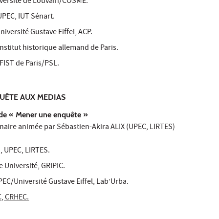
versité de Louvain/COSME.
PEC, IUT Sénart.
iversité Gustave Eiffel, ACP.
stitut historique allemand de Paris.
FIST de Paris/PSL.
NQUÊTE AUX MEDIAS
de « Mener une enquête »
inaire animée par Sébastien-Akira ALIX (UPEC, LIRTES)
 UPEC, LIRTES.
 Université, GRIPIC.
C/Université Gustave Eiffel, Lab’Urba.
, CRHEC.