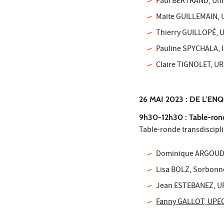
Paul BERTRAND, Uni
Maïte GUILLEMAIN, U
Thierry GUILLOPÉ, Un
Pauline SPYCHALA, In
Claire TIGNOLET, UR
26 MAI 2023 : DE L’E
9h30-12h30 : Table-ron
Table-ronde transdiscipl
Dominique ARGOUD,
Lisa BOLZ, Sorbonne
Jean ESTEBANEZ, UPE
Fanny GALLOT, UPEC