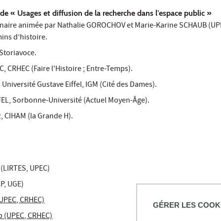
e « Usages et diffusion de la recherche dans l’espace public »
linaire animée par Nathalie GOROCHOV et Marie-Karine SCHAUB (U
ns d’histoire.
Storiavoce.
 CRHEC (Faire l'Histoire ; Entre-Temps).
niversité Gustave Eiffel, IGM (Cité des Dames).
, Sorbonne-Université (Actuel Moyen-Âge).
, CIHAM (la Grande H).
 (LIRTES, UPEC)
CP, UGE)
(UPEC, CRHEC)
GÉRER LES COOK
b (UPEC, CRHEC)