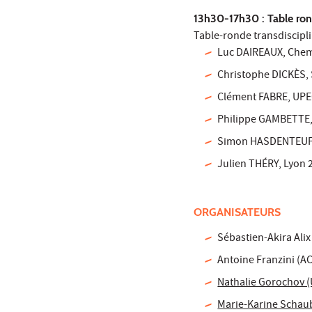
13h30-17h30 : Table rond
Table-ronde transdiscip
Luc DAIREAUX, Chemi
Christophe DICKÈS, 
Clément FABRE, UPEC,
Philippe GAMBETTE, U
Simon HASDENTEUFEL
Julien THÉRY, Lyon 2
ORGANISATEURS
Sébastien-Akira Alix
Antoine Franzini (A
Nathalie Gorochov 
Marie-Karine Schau