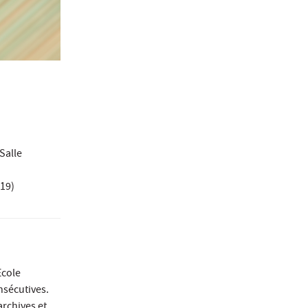
 Salle
019)
Ecole
nsécutives.
archives et