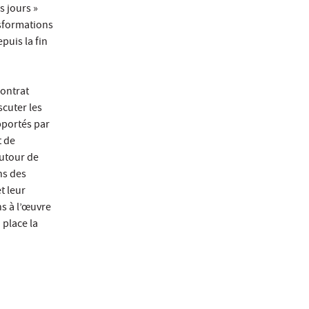
s jours »
nsformations
puis la fin
contrat
scuter les
pportés par
t de
autour de
ns des
t leur
ns à l’œuvre
 place la