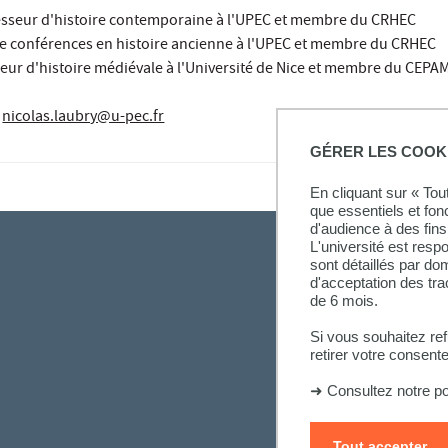
esseur d'histoire contemporaine à l'UPEC et membre du CRHEC
de conférences en histoire ancienne à l'UPEC et membre du CRHEC
seur d'histoire médiévale à l'Université de Nice et membre du CEPA
nicolas.laubry@u-pec.fr
GÉRER LES COOK
En cliquant sur « To
que essentiels et fon
d'audience à des fins 
L'université est resp
sont détaillés par d
d'acceptation des tr
de 6 mois.
Si vous souhaitez re
retirer votre consent
➜
Consultez notre po
Tout accepter