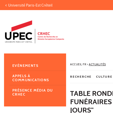
Université Paris-Est Créteil
Aller au contenu
Navigation
Accès directs
Recherche
Navigation secondaire
ACCUEIL FR
›
ACTUALITÉS
EVÈNEMENTS
APPELS À
RECHERCHE
CULTURE
COMMUNICATIONS
PRÉSENCE MÉDIA DU
TABLE ROND
CRHEC
FUNÉRAIRES 
JOURS"