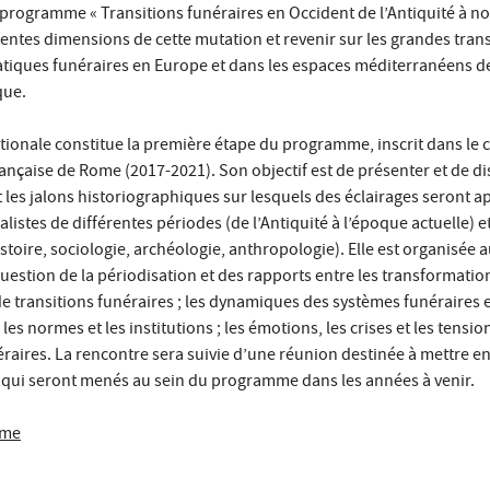
rogramme « Transitions funéraires en Occident de l’Antiquité à no
rentes dimensions de cette mutation et revenir sur les grandes tra
ratiques funéraires en Europe et dans les espaces méditerranéens de
que.
tionale constitue la première étape du programme, inscrit dans le 
ançaise de Rome (2017-2021). Son objectif est de présenter et de di
les jalons historiographiques sur lesquels des éclairages seront a
alistes de différentes périodes (de l’Antiquité à l’époque actuelle) e
istoire, sociologie, archéologie, anthropologie). Elle est organisée 
 question de la périodisation et des rapports entre les transformatio
e transitions funéraires ; les dynamiques des systèmes funéraires e
, les normes et les institutions ; les émotions, les crises et les tensio
raires. La rencontre sera suivie d’une réunion destinée à mettre en
 qui seront menés au sein du programme dans les années à venir.
mme