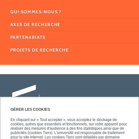
QUI SOMMES-NOUS ?
AXES DE RECHERCHE
PARTENARIATS
PROJETS DE RECHERCHE
GÉRER LES COOKIES
En cliquant sur « Tout accepter », vous acceptez le stockage de
cookies, autres que essentiels et fonctionnels, sur votre appareil pour
Université Paris-Est Créteil
réaliser des mesures d'audience à des fins statistiques ainsi que de
Faculté des lettres, langues et sciences
publicités (cookies Tiers). L'université est responsable de traitement
pour le site Internet. Les cookies Tiers sont détaillés par domaine