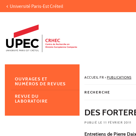
Université Paris-Est Créteil
Aller au contenu
Navigation
Accès directs
Recherche
Navigation secondaire
ACCUEIL FR
›
PUBLICATIONS
OUVRAGES ET
NUMÉROS DE REVUES
RECHERCHE
REVUE DU
LABORATOIRE
DES FORTER
PUBLIÉ LE 11 FÉVRIER 2011
Entretiens de Pierre Dai