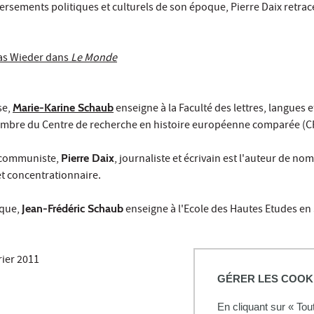
sements politiques et culturels de son époque, Pierre Daix retrace 
mas Wieder dans
Le Monde
se,
Marie-Karine Schaub
enseigne à la Faculté des lettres, langues e
membre du Centre de recherche en histoire européenne comparée (C
t communiste,
Pierre Daix
, journaliste et écrivain est l'auteur de no
t concentrationnaire.
ique,
Jean-Frédéric Schaub
enseigne à l'Ecole des Hautes Etudes en
rier 2011
GÉRER LES COOK
En cliquant sur « To