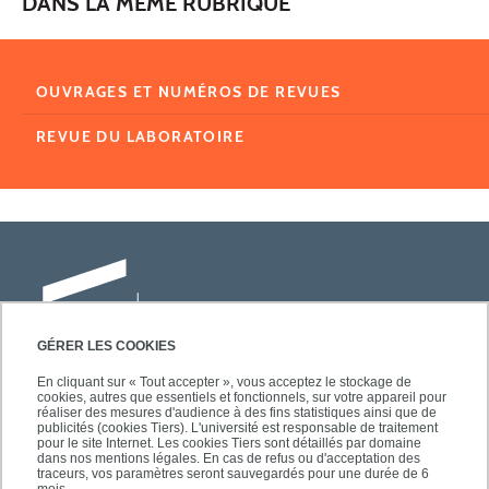
DANS LA MÊME RUBRIQUE
OUVRAGES ET NUMÉROS DE REVUES
REVUE DU LABORATOIRE
GÉRER LES COOKIES
En cliquant sur « Tout accepter », vous acceptez le stockage de
cookies, autres que essentiels et fonctionnels, sur votre appareil pour
Université Paris-Est Créteil
réaliser des mesures d'audience à des fins statistiques ainsi que de
Faculté des lettres, langues et sciences
publicités (cookies Tiers). L'université est responsable de traitement
pour le site Internet. Les cookies Tiers sont détaillés par domaine
humaines
dans nos mentions légales. En cas de refus ou d'acceptation des
61, avenue du Général de Gaulle
traceurs, vos paramètres seront sauvegardés pour une durée de 6