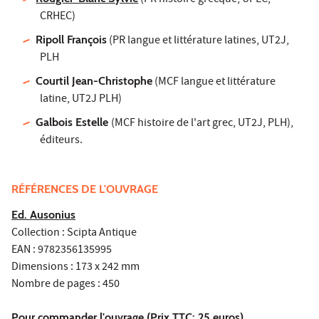
(PR histoire grecque, UPEC,
CRHEC)
Ripoll François
(PR langue et littérature latines, UT2J,
PLH
Courtil Jean-Christophe
(MCF langue et littérature
latine, UT2J PLH)
Galbois Estelle
(MCF histoire de l'art grec, UT2J, PLH),
éditeurs.
RÉFÉRENCES DE L'OUVRAGE
Ed. Ausonius
Collection : Scipta Antique
EAN : 9782356135995
Dimensions : 173 x 242 mm
Nombre de pages : 450
Pour commander l'ouvrage (Prix TTC: 25 euros)