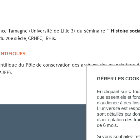
nce Tamagne (Université de Lille 3) du séminaire "
Histoire soci
du 20e siècle, CRHEC, IRHis.
ENTIFIQUES
tifique du Pôle de conservation des archives des associations d
AJEP).
GÉRER LES COOK
En cliquant sur « To
que essentiels et fon
d'audience à des fins 
L'université est resp
sont détaillés par d
d'acceptation des tr
de 6 mois.
Si vous souhaitez re