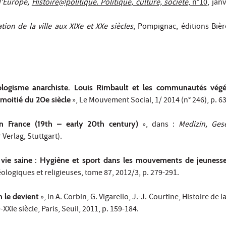
d’Europe,
Histoire@politique. Politique, culture, société
, n°10
, jan
ion de la ville aux XIXe et XXe siècles
, Pompignac, éditions Bièr
ologisme anarchiste. Louis Rimbault et les communautés végé
 moitié du 20e siècle
»,
Le Mouvement Social
, 1/ 2014 (n° 246), p. 6
in France (19th – early 20th century)
», dans :
Medizin, Ges
 Verlag, Stuttgart).
a vie saine : Hygiène et sport dans les mouvements de jeuness
éologiques et religieuses, tome 87, 2012/3, p. 279-291.
n le devient
», in A. Corbin, G. Vigarello, J.-J. Courtine,
Histoire de la
e-XXIe siècle
, Paris, Seuil, 2011, p. 159-184.