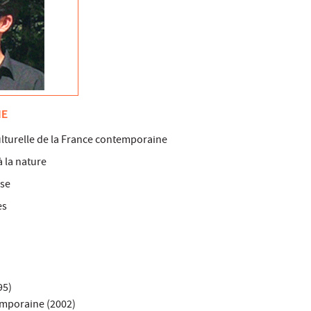
HE
culturelle de la France contemporaine
à la nature
sse
es
95)
emporaine (2002)