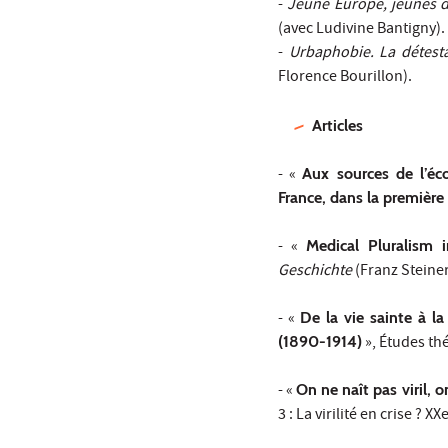
-
Jeune Europe, jeunes 
(avec Ludivine Bantigny).
-
Urbaphobie. La détestat
Florence Bourillon).
Articles
- «
Aux sources de l’éc
France, dans la première
- «
Medical Pluralism 
Geschichte
(Franz Steiner
- «
De la vie sainte à l
(1890-1914)
», Études th
- «
On ne naît pas viril, o
3 : La virilité en crise ? XX