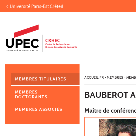
Université Paris-Est Créteil
Aller au contenu
Navigation
Accès directs
Recherche
Navigation secondaire
ACCUEIL FR
›
MEMBRES
›
MEMB
MEMBRES TITULAIRES
MEMBRES
BAUBEROT 
DOCTORANTS
MEMBRES ASSOCIÉS
Maître de conférenc