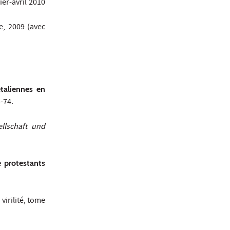
vier-avril 2010
e, 2009 (avec
taliennes en
3-74.
ellschaft und
e protestants
 virilité, tome